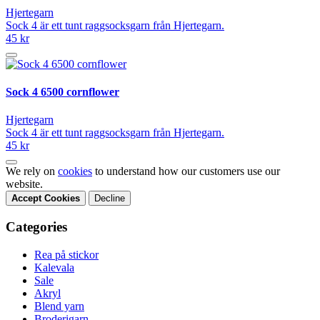
Hjertegarn
Sock 4 är ett tunt raggsocksgarn från Hjertegarn.
45 kr
Sock 4 6500 cornflower
Hjertegarn
Sock 4 är ett tunt raggsocksgarn från Hjertegarn.
45 kr
We rely on
cookies
to understand how our customers use our
website.
Accept Cookies
Decline
Categories
Rea på stickor
Kalevala
Sale
Akryl
Blend yarn
Broderigarn