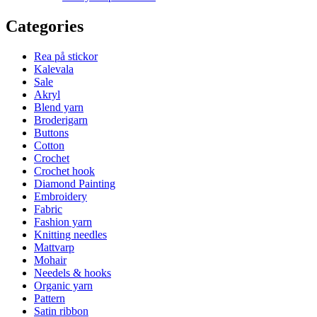
Categories
Rea på stickor
Kalevala
Sale
Akryl
Blend yarn
Broderigarn
Buttons
Cotton
Crochet
Crochet hook
Diamond Painting
Embroidery
Fabric
Fashion yarn
Knitting needles
Mattvarp
Mohair
Needels & hooks
Organic yarn
Pattern
Satin ribbon