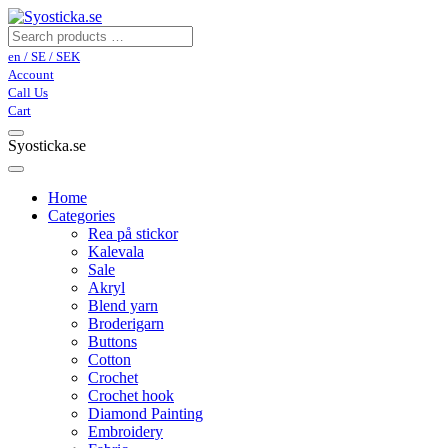
en / SE / SEK
Account
Call Us
Cart
Syosticka.se
Home
Categories
Rea på stickor
Kalevala
Sale
Akryl
Blend yarn
Broderigarn
Buttons
Cotton
Crochet
Crochet hook
Diamond Painting
Embroidery