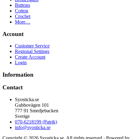
Buttons
Cotton
Crochet
More…
Account
Customer Service
Regional Settings
Create Account
Login
Information
Contact
Syosticka.se
Gubbovägen 101
777 91 Smedjebacken
Sverige
070-6218199 (Patrik)
info@syosticka.se
Copyright © 2026 Syosticka.se. All rights reserved · Powered by