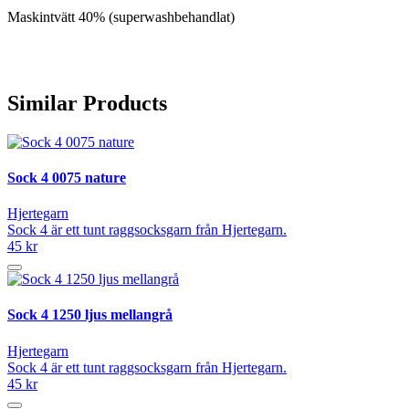
Maskintvätt 40% (superwashbehandlat)
Similar Products
Sock 4 0075 nature
Hjertegarn
Sock 4 är ett tunt raggsocksgarn från Hjertegarn.
45 kr
Sock 4 1250 ljus mellangrå
Hjertegarn
Sock 4 är ett tunt raggsocksgarn från Hjertegarn.
45 kr