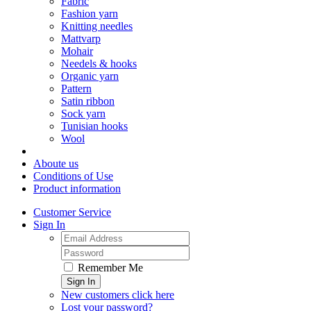
Fabric
Fashion yarn
Knitting needles
Mattvarp
Mohair
Needels & hooks
Organic yarn
Pattern
Satin ribbon
Sock yarn
Tunisian hooks
Wool
Aboute us
Conditions of Use
Product information
Customer Service
Sign In
Remember Me
Sign In
New customers click here
Lost your password?