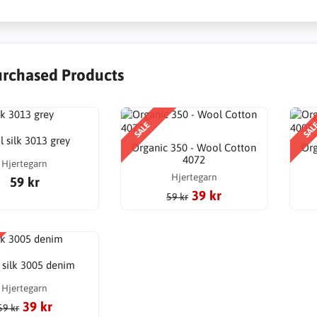
urchased Products
SALE
SAL
 silk 3013 grey
Organic 350 - Wool Cotton
Org
4072
Hjertegarn
Hjertegarn
59 kr
39 kr
59 kr
silk 3005 denim
Hjertegarn
39 kr
59 kr