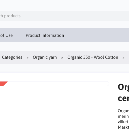
 of Use
Product information
Categories
Organic yarn
Organic 350 - Wool Cotton
Or
cer
Organ
merin
vilke
Maskt