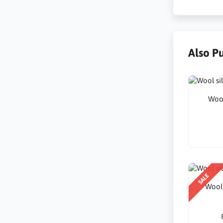
Also P
Wool
SALE
Wool 