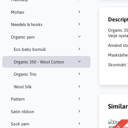
Mohair
Descrip
Needels & hooks
Organic 35
Varje nyst
Organic yarn
Använd sti
Eco baby bomull
Masktäthet
Organic 350 - Wool Cotton
Skontvätt 
Organic Trio
Wool Silk
Pattern
Simila
Satin ribbon
Sock yarn