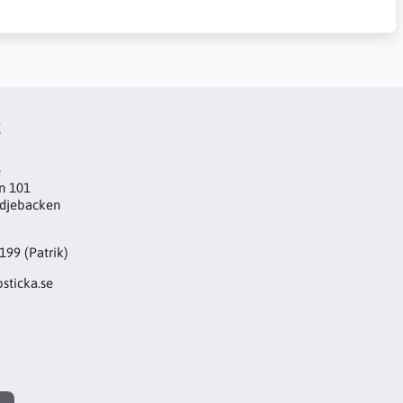
t
e
n 101
djebacken
199 (Patrik)
sticka.se