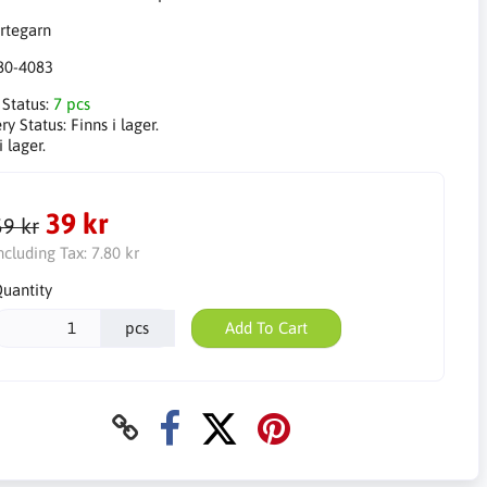
80-4083
 Status:
7 pcs
ry Status:
Finns i lager.
i lager.
39 kr
59 kr
ncluding Tax:
7.80 kr
uantity
pcs
Add To Cart