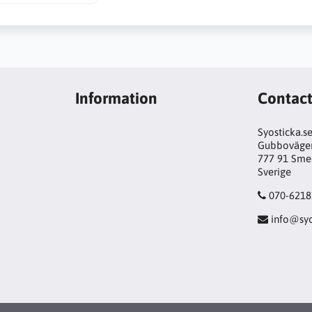
Information
Contac
Syosticka.s
Gubboväge
777 91 Sme
Sverige
070-6218
info@syo