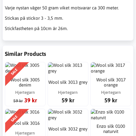
Varje nystan väger 50 gram viket motsvarar ca 300 meter.
Stickas på stickor 3 - 3,5 mm.
Stickfastheten på 10cm är 26m.
Similar Products
SALE
Wool silk 3005
Wool silk 3017
Wool silk 3013 grey
denim
orange
Hjertegarn
Hjertegarn
Hjertegarn
39 kr
59 kr
59 kr
59 kr
SALE
Wool silk 3016
Enzo silk 0100
Wool silk 3032 grey
naturvit
Hjertegarn