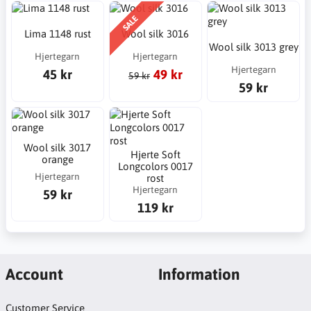
SALE
Lima 1148 rust
Wool silk 3016
Wool silk 3013 grey
Hjertegarn
Hjertegarn
Hjertegarn
45 kr
49 kr
59 kr
59 kr
Wool silk 3017
Hjerte Soft
orange
Longcolors 0017
Hjertegarn
rost
Hjertegarn
59 kr
119 kr
Account
Information
Customer Service