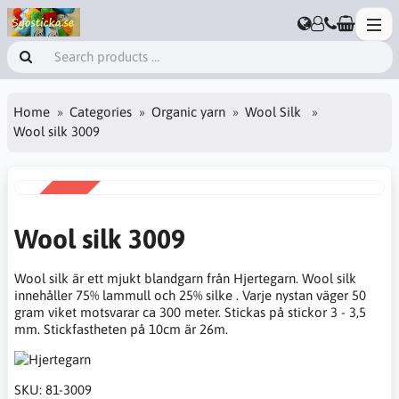
Home
Categories
Organic yarn
Wool Silk
Wool silk 3009
SALE
-17%
Wool silk 3009
Wool silk är ett mjukt blandgarn från Hjertegarn. Wool silk
innehåller 75% lammull och 25% silke . Varje nystan väger 50
gram viket motsvarar ca 300 meter. Stickas på stickor 3 - 3,5
mm. Stickfastheten på 10cm är 26m.
SKU:
81-3009