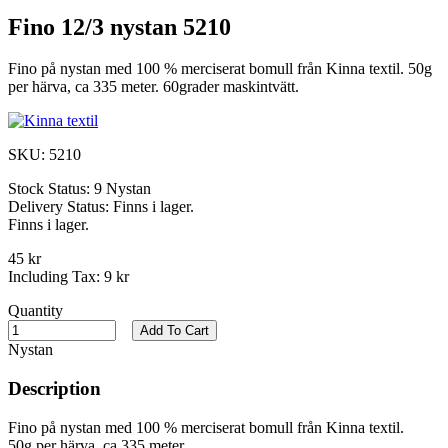
Fino 12/3 nystan 5210
Fino på nystan med 100 % merciserat bomull från Kinna textil. 50g
per härva, ca 335 meter. 60grader maskintvätt.
SKU:
5210
Stock Status:
9 Nystan
Delivery Status:
Finns i lager.
Finns i lager.
45 kr
Including Tax:
9 kr
Quantity
Add To Cart
Nystan
Description
Fino på nystan med 100 % merciserat bomull från Kinna textil.
50g per härva, ca 335 meter.