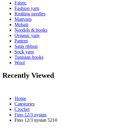
Fabric
Fashion yarn
Knitting needles
Mattvarp
Mohair
Needels & hooks
Organic yarn
Pattern
Satin ribbon
Sock yarn
Tunisian hooks
Wool
Recently Viewed
Home
Categories
Crochet
Fino 12/3 nystan
Fino 12/3 nystan 5210