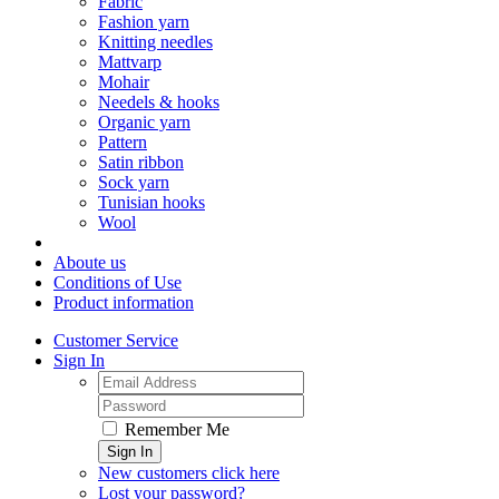
Fabric
Fashion yarn
Knitting needles
Mattvarp
Mohair
Needels & hooks
Organic yarn
Pattern
Satin ribbon
Sock yarn
Tunisian hooks
Wool
Aboute us
Conditions of Use
Product information
Customer Service
Sign In
Remember Me
Sign In
New customers click here
Lost your password?