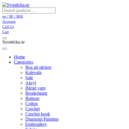
en / SE / SEK
Account
Call Us
Cart
Syosticka.se
Home
Categories
Rea på stickor
Kalevala
Sale
Akryl
Blend yarn
Broderigarn
Buttons
Cotton
Crochet
Crochet hook
Diamond Painting
Embroidery