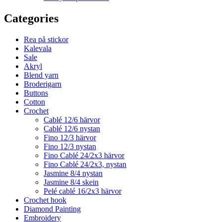
Categories
Rea på stickor
Kalevala
Sale
Akryl
Blend yarn
Broderigarn
Buttons
Cotton
Crochet
Cablé 12/6 härvor
Cablé 12/6 nystan
Fino 12/3 härvor
Fino 12/3 nystan
Fino Cablé 24/2x3 härvor
Fino Cablé 24/2x3, nystan
Jasmine 8/4 nystan
Jasmine 8/4 skein
Pelé cablé 16/2x3 härvor
Crochet hook
Diamond Painting
Embroidery