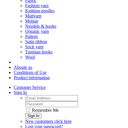
Fabric
Fashion yarn
Knitting needles
Mattvarp
Mohair
Needels & hooks
Organic yarn
Pattern
Satin ribbon
Sock yarn
Tunisian hooks
Wool
Aboute us
Conditions of Use
Product information
Customer Service
Sign In
Remember Me
Sign In
New customers click here
Lost your password?