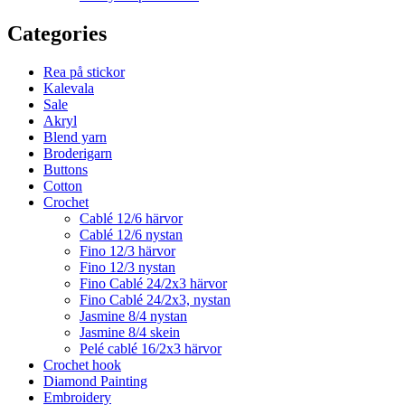
Categories
Rea på stickor
Kalevala
Sale
Akryl
Blend yarn
Broderigarn
Buttons
Cotton
Crochet
Cablé 12/6 härvor
Cablé 12/6 nystan
Fino 12/3 härvor
Fino 12/3 nystan
Fino Cablé 24/2x3 härvor
Fino Cablé 24/2x3, nystan
Jasmine 8/4 nystan
Jasmine 8/4 skein
Pelé cablé 16/2x3 härvor
Crochet hook
Diamond Painting
Embroidery