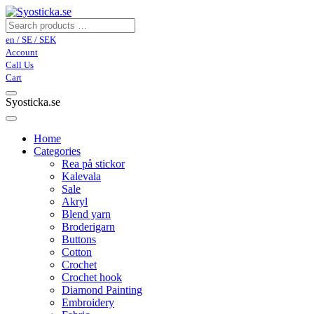
en / SE / SEK
Account
Call Us
Cart
Syosticka.se
Home
Categories
Rea på stickor
Kalevala
Sale
Akryl
Blend yarn
Broderigarn
Buttons
Cotton
Crochet
Crochet hook
Diamond Painting
Embroidery