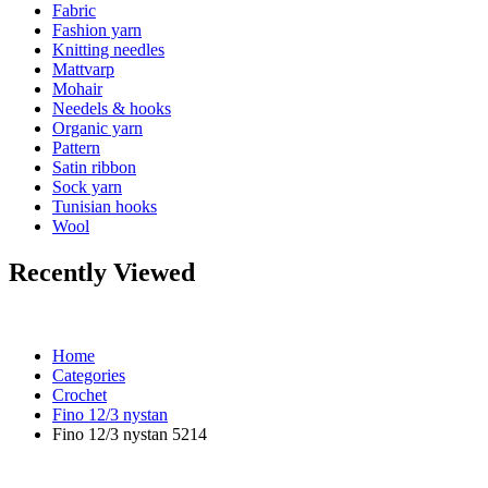
Fabric
Fashion yarn
Knitting needles
Mattvarp
Mohair
Needels & hooks
Organic yarn
Pattern
Satin ribbon
Sock yarn
Tunisian hooks
Wool
Recently Viewed
Home
Categories
Crochet
Fino 12/3 nystan
Fino 12/3 nystan 5214