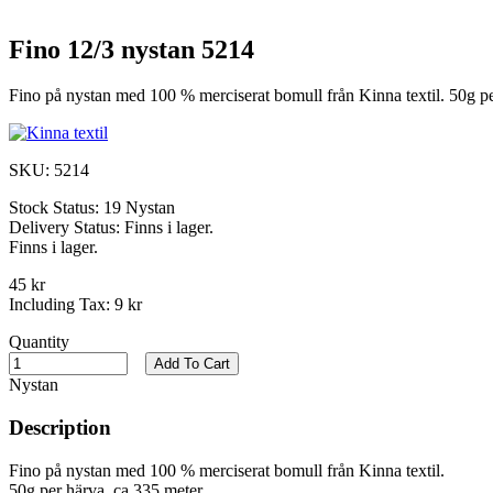
Fino 12/3 nystan 5214
Fino på nystan med 100 % merciserat bomull från Kinna textil. 50g pe
SKU:
5214
Stock Status:
19 Nystan
Delivery Status:
Finns i lager.
Finns i lager.
45 kr
Including Tax:
9 kr
Quantity
Add To Cart
Nystan
Description
Fino på nystan med 100 % merciserat bomull från Kinna textil.
50g per härva, ca 335 meter.