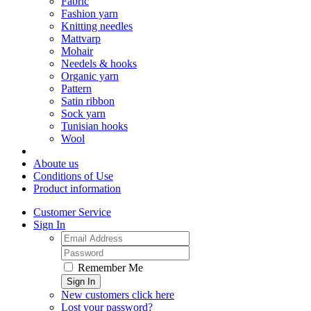
Fabric
Fashion yarn
Knitting needles
Mattvarp
Mohair
Needels & hooks
Organic yarn
Pattern
Satin ribbon
Sock yarn
Tunisian hooks
Wool
Aboute us
Conditions of Use
Product information
Customer Service
Sign In
Remember Me
Sign In
New customers click here
Lost your password?