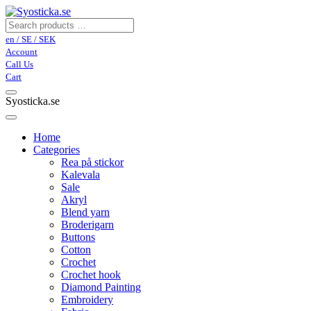
en / SE / SEK
Account
Call Us
Cart
Syosticka.se
Home
Categories
Rea på stickor
Kalevala
Sale
Akryl
Blend yarn
Broderigarn
Buttons
Cotton
Crochet
Crochet hook
Diamond Painting
Embroidery