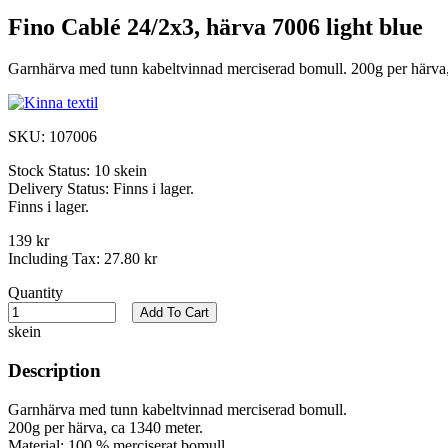
Fino Cablé 24/2x3, härva 7006 light blue
Garnhärva med tunn kabeltvinnad merciserad bomull. 200g per härva, 
SKU:
107006
Stock Status:
10 skein
Delivery Status:
Finns i lager.
Finns i lager.
139 kr
Including Tax:
27.80 kr
Quantity
Add To Cart
skein
Description
Garnhärva med tunn kabeltvinnad merciserad bomull.
200g per härva, ca 1340 meter.
Material: 100 % merciserat bomull.