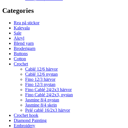
Categories
Rea på stickor
Kalevala
Sale
Akryl
Blend yarn
Broderigarn
Buttons
Cotton
Crochet
Cablé 12/6 härvor
Cablé 12/6 nystan
Fino 12/3 härvor
Fino 12/3 nystan
Fino Cablé 24/2x3 härvor
Fino Cablé 24/2x3, nystan
Jasmine 8/4 nystan
Jasmine 8/4 skein
Pelé cablé 16/2x3 härvor
Crochet hook
Diamond Painting
Embroidery