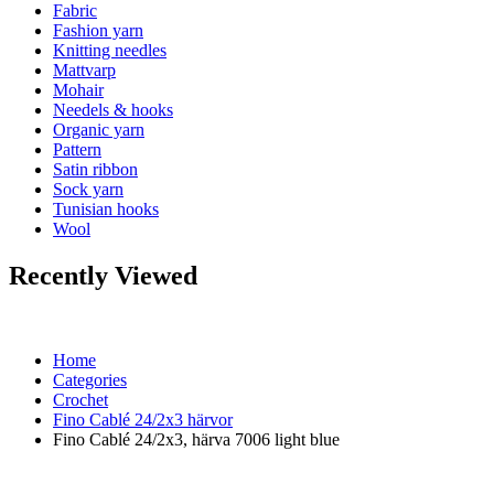
Fabric
Fashion yarn
Knitting needles
Mattvarp
Mohair
Needels & hooks
Organic yarn
Pattern
Satin ribbon
Sock yarn
Tunisian hooks
Wool
Recently Viewed
Home
Categories
Crochet
Fino Cablé 24/2x3 härvor
Fino Cablé 24/2x3, härva 7006 light blue