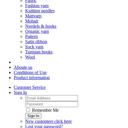
Fabric
Fashion yarn
Knitting needles
Mattvarp
Mohair
Needels & hooks
Organic yarn
Pattern
Satin ribbon
Sock yarn
Tunisian hooks
Wool
Aboute us
Conditions of Use
Product information
Customer Service
Sign In
Remember Me
Sign In
New customers click here
Lost your password?