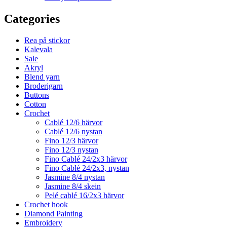
Categories
Rea på stickor
Kalevala
Sale
Akryl
Blend yarn
Broderigarn
Buttons
Cotton
Crochet
Cablé 12/6 härvor
Cablé 12/6 nystan
Fino 12/3 härvor
Fino 12/3 nystan
Fino Cablé 24/2x3 härvor
Fino Cablé 24/2x3, nystan
Jasmine 8/4 nystan
Jasmine 8/4 skein
Pelé cablé 16/2x3 härvor
Crochet hook
Diamond Painting
Embroidery