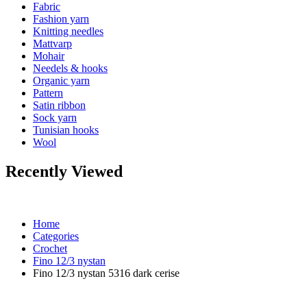
Fabric
Fashion yarn
Knitting needles
Mattvarp
Mohair
Needels & hooks
Organic yarn
Pattern
Satin ribbon
Sock yarn
Tunisian hooks
Wool
Recently Viewed
Home
Categories
Crochet
Fino 12/3 nystan
Fino 12/3 nystan 5316 dark cerise