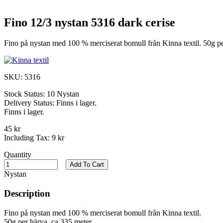
Fino 12/3 nystan 5316 dark cerise
Fino på nystan med 100 % merciserat bomull från Kinna textil. 50g pe
SKU:
5316
Stock Status:
10 Nystan
Delivery Status:
Finns i lager.
Finns i lager.
45 kr
Including Tax:
9 kr
Quantity
Add To Cart
Nystan
Description
Fino på nystan med 100 % merciserat bomull från Kinna textil.
50g per härva, ca 335 meter.