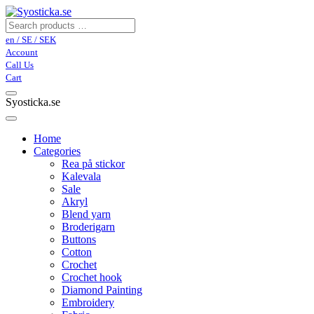
en / SE / SEK
Account
Call Us
Cart
Syosticka.se
Home
Categories
Rea på stickor
Kalevala
Sale
Akryl
Blend yarn
Broderigarn
Buttons
Cotton
Crochet
Crochet hook
Diamond Painting
Embroidery