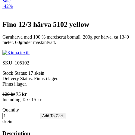
Sale
-42%
Fino 12/3 härva 5102 yellow
Garnhärva med 100 % merciserat bomull. 200g per härva, ca 1340
meter. 60grader maskintvätt.
SKU:
105102
Stock Status:
17 skein
Delivery Status:
Finns i lager.
Finns i lager.
129 kr
75 kr
Including Tax:
15 kr
Quantity
Add To Cart
skein
Description