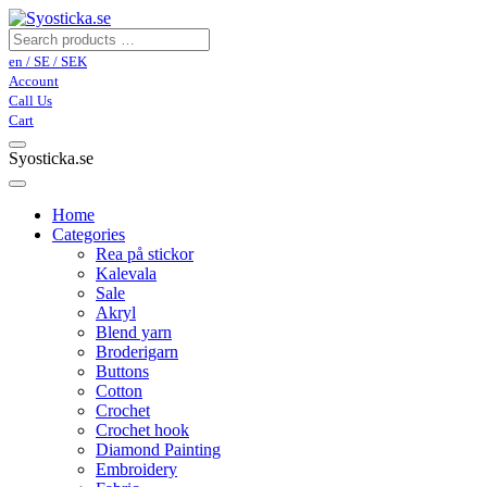
en / SE / SEK
Account
Call Us
Cart
Syosticka.se
Home
Categories
Rea på stickor
Kalevala
Sale
Akryl
Blend yarn
Broderigarn
Buttons
Cotton
Crochet
Crochet hook
Diamond Painting
Embroidery