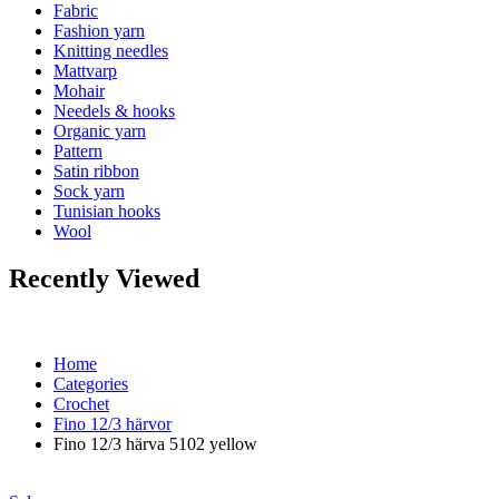
Fabric
Fashion yarn
Knitting needles
Mattvarp
Mohair
Needels & hooks
Organic yarn
Pattern
Satin ribbon
Sock yarn
Tunisian hooks
Wool
Recently Viewed
Home
Categories
Crochet
Fino 12/3 härvor
Fino 12/3 härva 5102 yellow