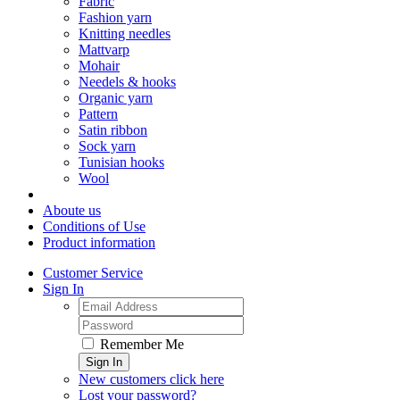
Fabric
Fashion yarn
Knitting needles
Mattvarp
Mohair
Needels & hooks
Organic yarn
Pattern
Satin ribbon
Sock yarn
Tunisian hooks
Wool
Aboute us
Conditions of Use
Product information
Customer Service
Sign In
Remember Me
Sign In
New customers click here
Lost your password?