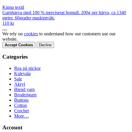
Kinna textil
Garnhärva med 100 % merciserat bomull. 200g per härva, ca 1340
meter. 60grader maskintvätt.
110 kr
We rely on
cookies
to understand how our customers use our
website.
Accept Cookies
Decline
Categories
Rea på stickor
Kalevala
Sale
Akryl
Blend yarn
Broderigarn
Buttons
Cotton
Crochet
More…
Account