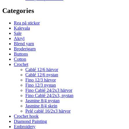
Categories
Rea på stickor
Kalevala
Sale
Akryl
Blend yarn
Broderigarn
Buttons
Cotton
Crochet
Cablé 12/6 härvor
Cablé 12/6 nystan
Fino 12/3 härvor
Fino 12/3 nystan
Fino Cablé 24/2x3 härvor
Fino Cablé 24/2x3, nystan
Jasmine 8/4 nystan
Jasmine 8/4 skein
Pelé cablé 16/2x3 härvor
Crochet hook
Diamond Painting
Embroidery