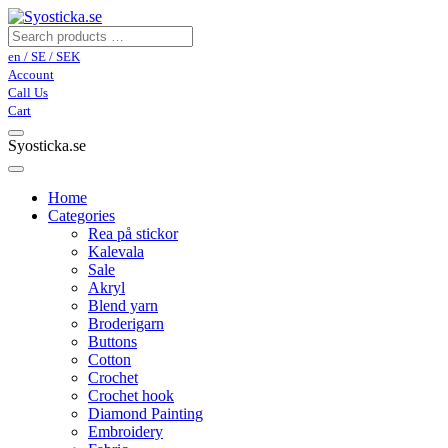
en / SE / SEK
Account
Call Us
Cart
Syosticka.se
Home
Categories
Rea på stickor
Kalevala
Sale
Akryl
Blend yarn
Broderigarn
Buttons
Cotton
Crochet
Crochet hook
Diamond Painting
Embroidery