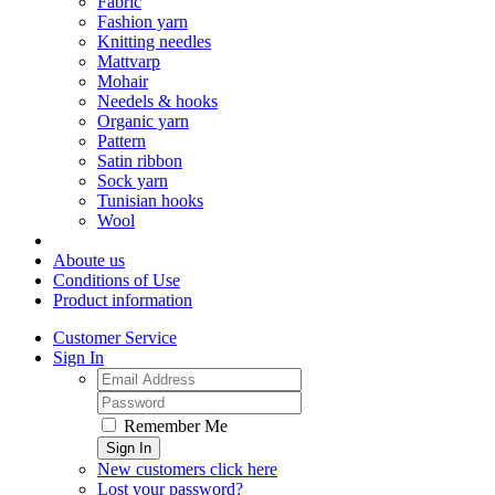
Fabric
Fashion yarn
Knitting needles
Mattvarp
Mohair
Needels & hooks
Organic yarn
Pattern
Satin ribbon
Sock yarn
Tunisian hooks
Wool
Aboute us
Conditions of Use
Product information
Customer Service
Sign In
Remember Me
Sign In
New customers click here
Lost your password?