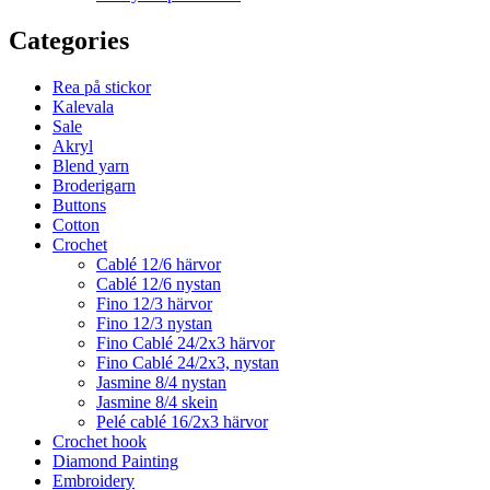
Categories
Rea på stickor
Kalevala
Sale
Akryl
Blend yarn
Broderigarn
Buttons
Cotton
Crochet
Cablé 12/6 härvor
Cablé 12/6 nystan
Fino 12/3 härvor
Fino 12/3 nystan
Fino Cablé 24/2x3 härvor
Fino Cablé 24/2x3, nystan
Jasmine 8/4 nystan
Jasmine 8/4 skein
Pelé cablé 16/2x3 härvor
Crochet hook
Diamond Painting
Embroidery