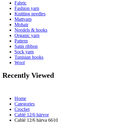
Fabric
Fashion yarn
Knitting needles
Mattvarp
Mohair
Needels & hooks
Organic yarn
Pattern
Satin ribbon
Sock yarn
Tunisian hooks
Wool
Recently Viewed
Home
Categories
Crochet
Cablé 12/6 härvor
Cablé 12/6 härva 6610