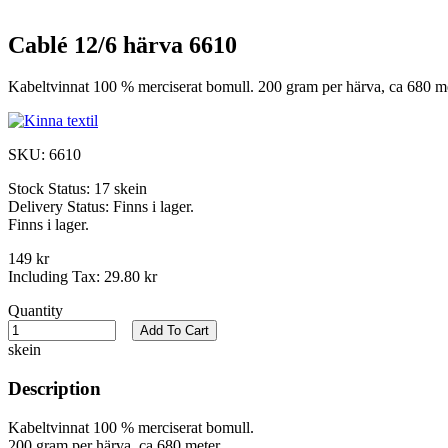
Cablé 12/6 härva 6610
Kabeltvinnat 100 % merciserat bomull. 200 gram per härva, ca 680 mete
SKU:
6610
Stock Status:
17 skein
Delivery Status:
Finns i lager.
Finns i lager.
149 kr
Including Tax:
29.80 kr
Quantity
Add To Cart
skein
Description
Kabeltvinnat 100 % merciserat bomull.
200 gram per härva, ca 680 meter.