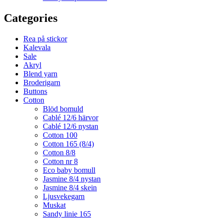
Categories
Rea på stickor
Kalevala
Sale
Akryl
Blend yarn
Broderigarn
Buttons
Cotton
Blöd bomuld
Cablé 12/6 härvor
Cablé 12/6 nystan
Cotton 100
Cotton 165 (8/4)
Cotton 8/8
Cotton nr 8
Eco baby bomull
Jasmine 8/4 nystan
Jasmine 8/4 skein
Ljusvekegarn
Muskat
Sandy linie 165