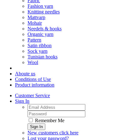
Fabric
Fashion yarn
Knitting needles
Mattvarp
Mohair
Needels & hooks
Organic yarn
Pattern
Satin ribbon
Sock yarn
Tunisian hooks
Wool
Aboute us
Conditions of Use
Product information
Customer Service
Sign In
Remember Me
Sign In
New customers click here
Lost your password?