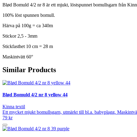
Blød Bomuld 4/2 nr 8 är ett mjukt, löstspunnet bomullsgarn från Kinna 
100% löst spunnen bomull.
Härva på 100g = ca 340m
Stickor 2,5 - 3mm
Stickfasthet 10 cm = 28 m
Maskintvätt 60°
Similar Products
Blød Bomuld 4/2 nr 8 yellow 44
Kinna textil
Ett mycket mjukt bomullsgarn, utmärkt till bl.a. babyplagg. Maskintvät
79 kr