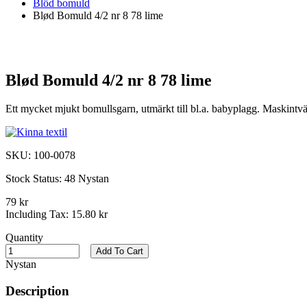
Blöd bomuld
Blød Bomuld 4/2 nr 8 78 lime
Blød Bomuld 4/2 nr 8 78 lime
Ett mycket mjukt bomullsgarn, utmärkt till bl.a. babyplagg. Maskintvät
SKU:
100-0078
Stock Status:
48 Nystan
79 kr
Including Tax:
15.80 kr
Quantity
Add To Cart
Nystan
Description