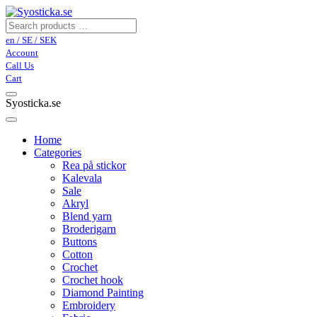
en / SE / SEK
Account
Call Us
Cart
Syosticka.se
Home
Categories
Rea på stickor
Kalevala
Sale
Akryl
Blend yarn
Broderigarn
Buttons
Cotton
Crochet
Crochet hook
Diamond Painting
Embroidery