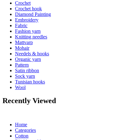
Crochet
Crochet hook
Diamond Painting
Embroidery
Fabric
Fashion yarn
Knitting needles
Mattvarp
Mohair
Needels & hooks
Organic yarn
Pattern
Satin ribbon
Sock yarn
Tunisian hooks
Wool
Recently Viewed
Home
Categories
Cotton