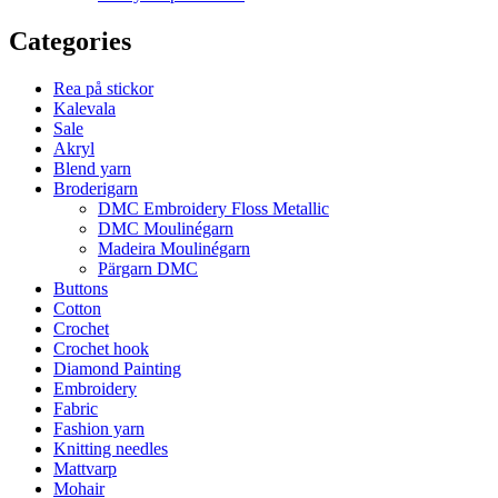
Categories
Rea på stickor
Kalevala
Sale
Akryl
Blend yarn
Broderigarn
DMC Embroidery Floss Metallic
DMC Moulinégarn
Madeira Moulinégarn
Pärgarn DMC
Buttons
Cotton
Crochet
Crochet hook
Diamond Painting
Embroidery
Fabric
Fashion yarn
Knitting needles
Mattvarp
Mohair