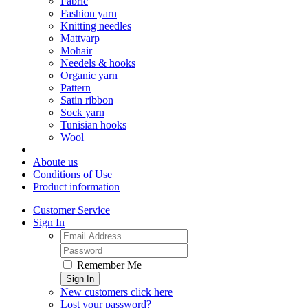
Fabric
Fashion yarn
Knitting needles
Mattvarp
Mohair
Needels & hooks
Organic yarn
Pattern
Satin ribbon
Sock yarn
Tunisian hooks
Wool
Aboute us
Conditions of Use
Product information
Customer Service
Sign In
Remember Me
Sign In
New customers click here
Lost your password?