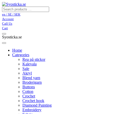
en / SE / SEK
Account
Call Us
Cart
Syosticka.se
Home
Categories
Rea på stickor
Kalevala
Sale
Akryl
Blend yarn
Broderigarn
Buttons
Cotton
Crochet
Crochet hook
Diamond Painting
Embroidery