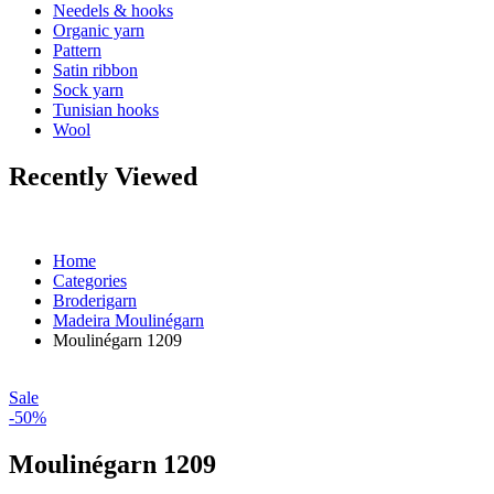
Needels & hooks
Organic yarn
Pattern
Satin ribbon
Sock yarn
Tunisian hooks
Wool
Recently Viewed
Home
Categories
Broderigarn
Madeira Moulinégarn
Moulinégarn 1209
Sale
-50%
Moulinégarn 1209