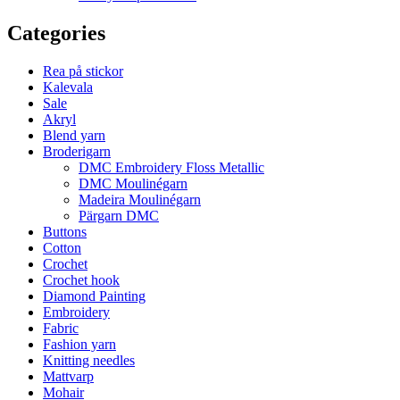
Categories
Rea på stickor
Kalevala
Sale
Akryl
Blend yarn
Broderigarn
DMC Embroidery Floss Metallic
DMC Moulinégarn
Madeira Moulinégarn
Pärgarn DMC
Buttons
Cotton
Crochet
Crochet hook
Diamond Painting
Embroidery
Fabric
Fashion yarn
Knitting needles
Mattvarp
Mohair