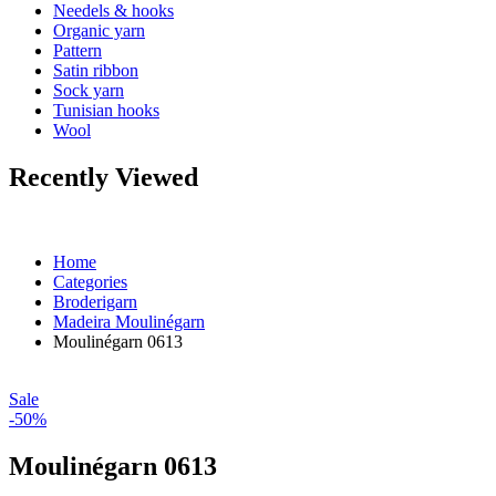
Needels & hooks
Organic yarn
Pattern
Satin ribbon
Sock yarn
Tunisian hooks
Wool
Recently Viewed
Home
Categories
Broderigarn
Madeira Moulinégarn
Moulinégarn 0613
Sale
-50%
Moulinégarn 0613