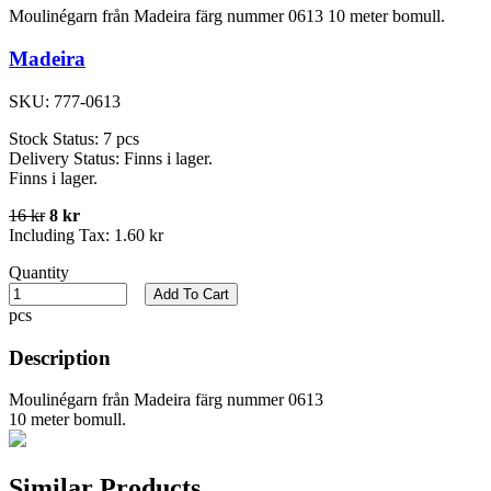
Moulinégarn från Madeira färg nummer 0613 10 meter bomull.
Madeira
SKU:
777-0613
Stock Status:
7 pcs
Delivery Status:
Finns i lager.
Finns i lager.
16 kr
8 kr
Including Tax:
1.60 kr
Quantity
Add To Cart
pcs
Description
Moulinégarn från Madeira färg nummer 0613
10 meter bomull.
Similar Products