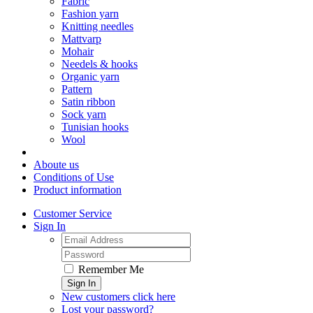
Fabric
Fashion yarn
Knitting needles
Mattvarp
Mohair
Needels & hooks
Organic yarn
Pattern
Satin ribbon
Sock yarn
Tunisian hooks
Wool
Aboute us
Conditions of Use
Product information
Customer Service
Sign In
Remember Me
Sign In
New customers click here
Lost your password?