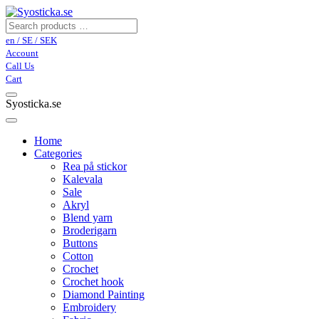
en / SE / SEK
Account
Call Us
Cart
Syosticka.se
Home
Categories
Rea på stickor
Kalevala
Sale
Akryl
Blend yarn
Broderigarn
Buttons
Cotton
Crochet
Crochet hook
Diamond Painting
Embroidery