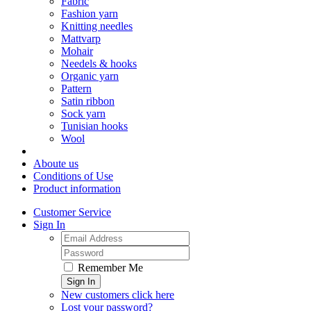
Fabric
Fashion yarn
Knitting needles
Mattvarp
Mohair
Needels & hooks
Organic yarn
Pattern
Satin ribbon
Sock yarn
Tunisian hooks
Wool
Aboute us
Conditions of Use
Product information
Customer Service
Sign In
Remember Me
Sign In
New customers click here
Lost your password?