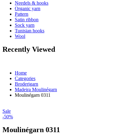
Needels & hooks
Organic yarn
Pattern
Satin ribbon
Sock yarn
Tunisian hooks
Wool
Recently Viewed
Home
Categories
Broderigarn
Madeira Moulinégarn
Moulinégarn 0311
Sale
-50%
Moulinégarn 0311