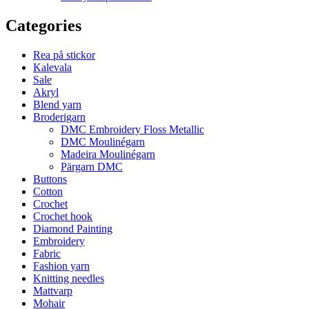
Categories
Rea på stickor
Kalevala
Sale
Akryl
Blend yarn
Broderigarn
DMC Embroidery Floss Metallic
DMC Moulinégarn
Madeira Moulinégarn
Pärgarn DMC
Buttons
Cotton
Crochet
Crochet hook
Diamond Painting
Embroidery
Fabric
Fashion yarn
Knitting needles
Mattvarp
Mohair