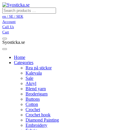
en / SE / SEK
Account
Call Us
Cart
Syosticka.se
Home
Categories
Rea på stickor
Kalevala
Sale
Akryl
Blend yarn
Broderigarn
Buttons
Cotton
Crochet
Crochet hook
Diamond Painting
Embroidery