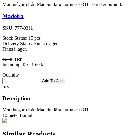
Moulinégarn från Madeira färg nummer 0311 10 meter bomull.
Madeira
SKU:
777-0311
Stock Status:
15 pcs
Delivery Status:
Finns i lager.
Finns i lager.
16 kr
8 kr
Including Tax:
1.60 kr
Quantity
Add To Cart
pcs
Description
Moulinégarn från Madeira färg nummer 0311
10 meter bomull.
Similar Products