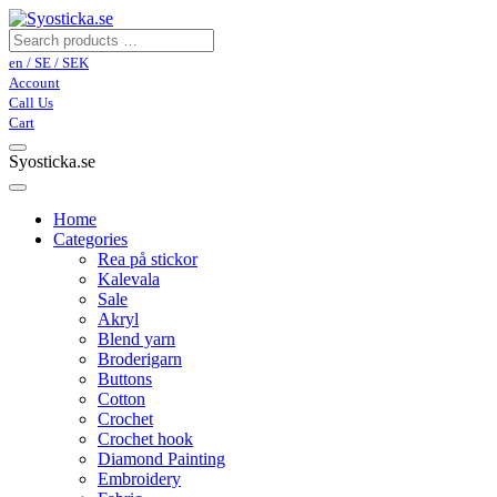
en / SE / SEK
Account
Call Us
Cart
Syosticka.se
Home
Categories
Rea på stickor
Kalevala
Sale
Akryl
Blend yarn
Broderigarn
Buttons
Cotton
Crochet
Crochet hook
Diamond Painting
Embroidery