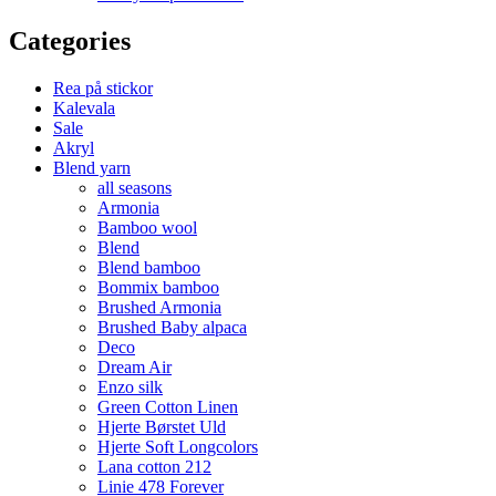
Categories
Rea på stickor
Kalevala
Sale
Akryl
Blend yarn
all seasons
Armonia
Bamboo wool
Blend
Blend bamboo
Bommix bamboo
Brushed Armonia
Brushed Baby alpaca
Deco
Dream Air
Enzo silk
Green Cotton Linen
Hjerte Børstet Uld
Hjerte Soft Longcolors
Lana cotton 212
Linie 478 Forever