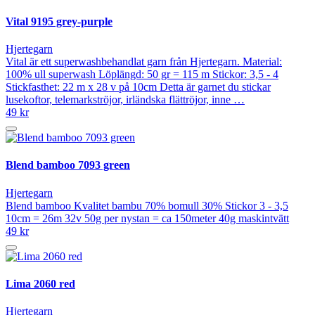
Vital 9195 grey-purple
Hjertegarn
Vital är ett superwashbehandlat garn från Hjertegarn. Material:
100% ull superwash Löplängd: 50 gr = 115 m Stickor: 3,5 - 4
Stickfasthet: 22 m x 28 v på 10cm Detta är garnet du stickar
lusekoftor, telemarkströjor, irländska flättröjor, inne …
49 kr
Blend bamboo 7093 green
Hjertegarn
Blend bamboo Kvalitet bambu 70% bomull 30% Stickor 3 - 3,5
10cm = 26m 32v 50g per nystan = ca 150meter 40g maskintvätt
49 kr
Lima 2060 red
Hjertegarn