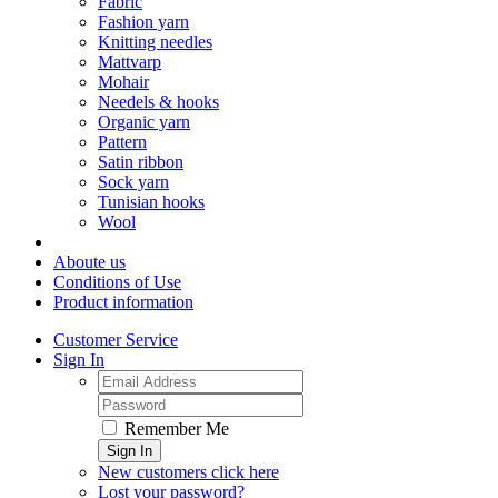
Fabric
Fashion yarn
Knitting needles
Mattvarp
Mohair
Needels & hooks
Organic yarn
Pattern
Satin ribbon
Sock yarn
Tunisian hooks
Wool
Aboute us
Conditions of Use
Product information
Customer Service
Sign In
Remember Me
Sign In
New customers click here
Lost your password?