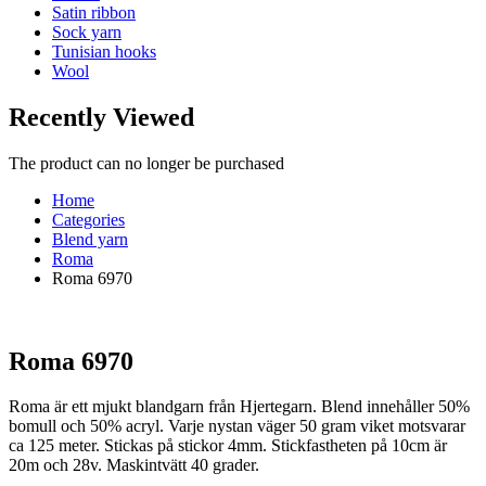
Satin ribbon
Sock yarn
Tunisian hooks
Wool
Recently Viewed
The product can no longer be purchased
Home
Categories
Blend yarn
Roma
Roma 6970
Roma 6970
Roma är ett mjukt blandgarn från Hjertegarn. Blend innehåller 50%
bomull och 50% acryl. Varje nystan väger 50 gram viket motsvarar
ca 125 meter. Stickas på stickor 4mm. Stickfastheten på 10cm är
20m och 28v. Maskintvätt 40 grader.