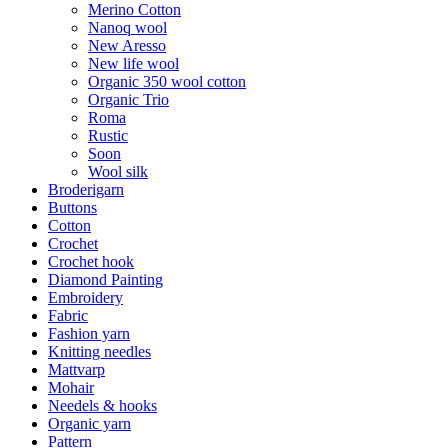
Merino Cotton
Nanoq wool
New Aresso
New life wool
Organic 350 wool cotton
Organic Trio
Roma
Rustic
Soon
Wool silk
Broderigarn
Buttons
Cotton
Crochet
Crochet hook
Diamond Painting
Embroidery
Fabric
Fashion yarn
Knitting needles
Mattvarp
Mohair
Needels & hooks
Organic yarn
Pattern