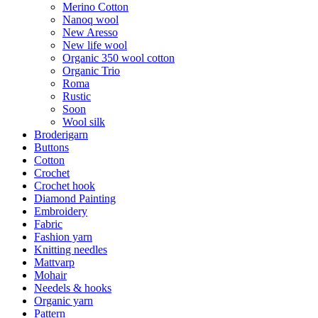
Merino Cotton
Nanoq wool
New Aresso
New life wool
Organic 350 wool cotton
Organic Trio
Roma
Rustic
Soon
Wool silk
Broderigarn
Buttons
Cotton
Crochet
Crochet hook
Diamond Painting
Embroidery
Fabric
Fashion yarn
Knitting needles
Mattvarp
Mohair
Needels & hooks
Organic yarn
Pattern