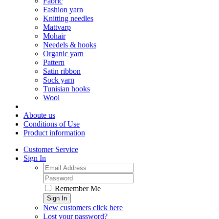
Fabric
Fashion yarn
Knitting needles
Mattvarp
Mohair
Needels & hooks
Organic yarn
Pattern
Satin ribbon
Sock yarn
Tunisian hooks
Wool
Aboute us
Conditions of Use
Product information
Customer Service
Sign In
Remember Me
Sign In
New customers click here
Lost your password?