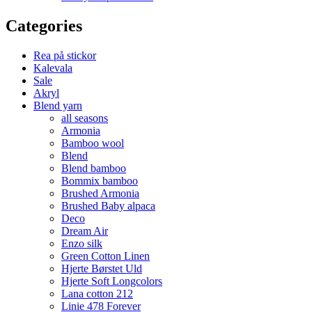
Categories
Rea på stickor
Kalevala
Sale
Akryl
Blend yarn
all seasons
Armonia
Bamboo wool
Blend
Blend bamboo
Bommix bamboo
Brushed Armonia
Brushed Baby alpaca
Deco
Dream Air
Enzo silk
Green Cotton Linen
Hjerte Børstet Uld
Hjerte Soft Longcolors
Lana cotton 212
Linie 478 Forever