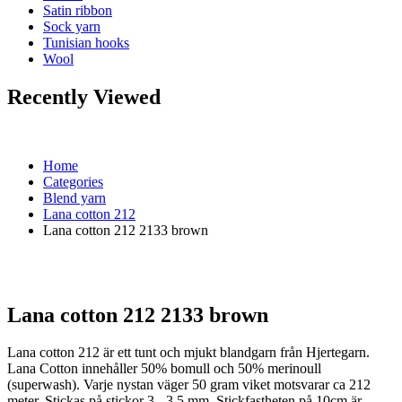
Satin ribbon
Sock yarn
Tunisian hooks
Wool
Recently Viewed
Home
Categories
Blend yarn
Lana cotton 212
Lana cotton 212 2133 brown
Lana cotton 212 2133 brown
Lana cotton 212 är ett tunt och mjukt blandgarn från Hjertegarn.
Lana Cotton innehåller 50% bomull och 50% merinoull
(superwash). Varje nystan väger 50 gram viket motsvarar ca 212
meter. Stickas på stickor 3 - 3,5 mm. Stickfastheten på 10cm är …