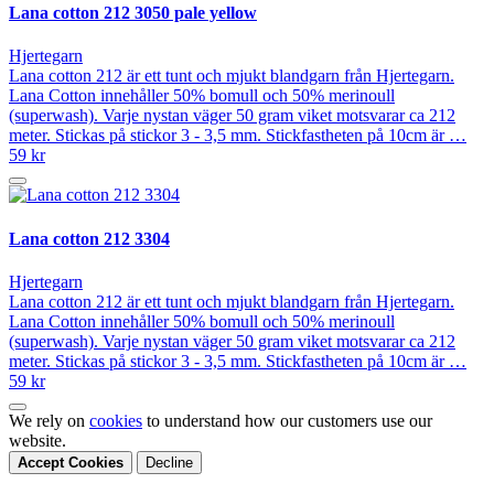
Lana cotton 212 3050 pale yellow
Hjertegarn
Lana cotton 212 är ett tunt och mjukt blandgarn från Hjertegarn.
Lana Cotton innehåller 50% bomull och 50% merinoull
(superwash). Varje nystan väger 50 gram viket motsvarar ca 212
meter. Stickas på stickor 3 - 3,5 mm. Stickfastheten på 10cm är …
59 kr
Lana cotton 212 3304
Hjertegarn
Lana cotton 212 är ett tunt och mjukt blandgarn från Hjertegarn.
Lana Cotton innehåller 50% bomull och 50% merinoull
(superwash). Varje nystan väger 50 gram viket motsvarar ca 212
meter. Stickas på stickor 3 - 3,5 mm. Stickfastheten på 10cm är …
59 kr
We rely on
cookies
to understand how our customers use our
website.
Accept Cookies
Decline