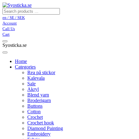
en / SE / SEK
Account
Call Us
Cart
Syosticka.se
Home
Categories
Rea på stickor
Kalevala
Sale
Akryl
Blend yarn
Broderigarn
Buttons
Cotton
Crochet
Crochet hook
Diamond Painting
Embroidery