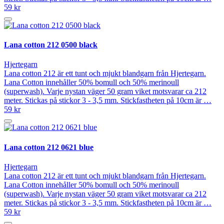
59 kr
Lana cotton 212 0500 black
Hjertegarn
Lana cotton 212 är ett tunt och mjukt blandgarn från Hjertegarn.
Lana Cotton innehåller 50% bomull och 50% merinoull
(superwash). Varje nystan väger 50 gram viket motsvarar ca 212
meter. Stickas på stickor 3 - 3,5 mm. Stickfastheten på 10cm är …
59 kr
Lana cotton 212 0621 blue
Hjertegarn
Lana cotton 212 är ett tunt och mjukt blandgarn från Hjertegarn.
Lana Cotton innehåller 50% bomull och 50% merinoull
(superwash). Varje nystan väger 50 gram viket motsvarar ca 212
meter. Stickas på stickor 3 - 3,5 mm. Stickfastheten på 10cm är …
59 kr