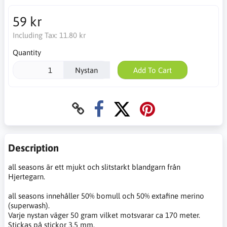
59 kr
Including Tax:
11.80 kr
Quantity
Nystan
Add To Cart
Description
all seasons är ett mjukt och slitstarkt blandgarn från
Hjertegarn.
all seasons innehåller 50% bomull och 50% extafine merino
(superwash).
Varje nystan väger 50 gram vilket motsvarar ca 170 meter.
Stickas på stickor 3,5 mm.