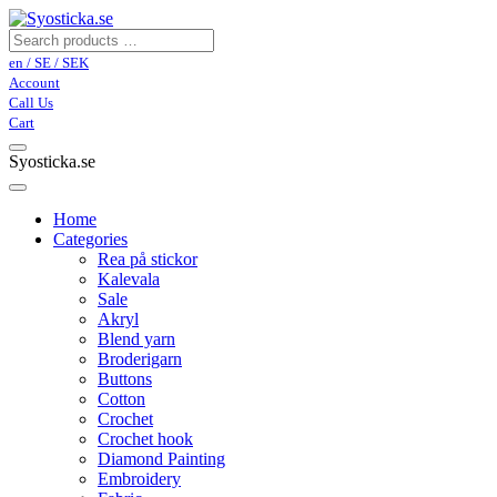
en / SE / SEK
Account
Call Us
Cart
Syosticka.se
Home
Categories
Rea på stickor
Kalevala
Sale
Akryl
Blend yarn
Broderigarn
Buttons
Cotton
Crochet
Crochet hook
Diamond Painting
Embroidery