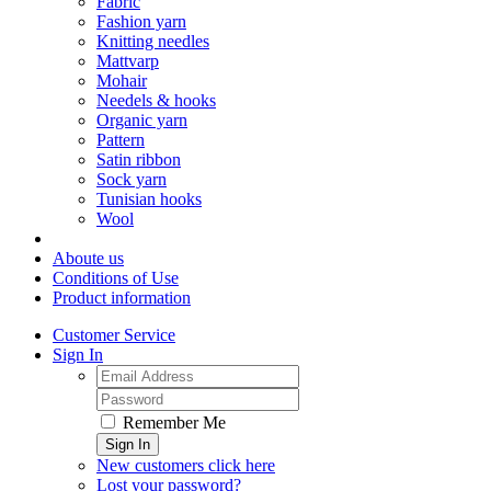
Fabric
Fashion yarn
Knitting needles
Mattvarp
Mohair
Needels & hooks
Organic yarn
Pattern
Satin ribbon
Sock yarn
Tunisian hooks
Wool
Aboute us
Conditions of Use
Product information
Customer Service
Sign In
Remember Me
Sign In
New customers click here
Lost your password?