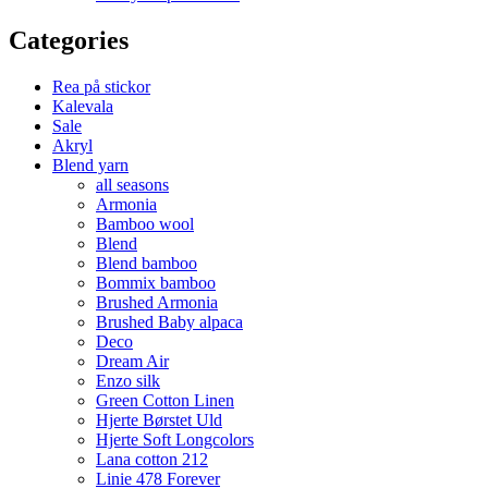
Categories
Rea på stickor
Kalevala
Sale
Akryl
Blend yarn
all seasons
Armonia
Bamboo wool
Blend
Blend bamboo
Bommix bamboo
Brushed Armonia
Brushed Baby alpaca
Deco
Dream Air
Enzo silk
Green Cotton Linen
Hjerte Børstet Uld
Hjerte Soft Longcolors
Lana cotton 212
Linie 478 Forever