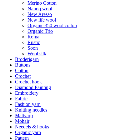
Merino Cotton
Nanoq wool
New Aresso
New life wool
Organic 350 wool cotton
Organic Trio
Roma
Rustic
Soon
Wool silk
Broderigarn
Buttons
Cotton
Crochet
Crochet hook
Diamond Painting
Embroidery
Fabric
Fashion yarn
Knitting needles
Mattvarp
Mohair
Needels & hooks
Organic yarn
Pattern