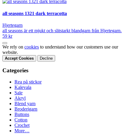
all seasons 1321 dark terracotta
Hjertegarn
all seasons är ett mjukt och slitstarkt blandgarn från Hjertegarn.
59 kr
We rely on
cookies
to understand how our customers use our
website.
Accept Cookies
Decline
Categories
Rea på stickor
Kalevala
Sale
Akryl
Blend yarn
Broderigarn
Buttons
Cotton
Crochet
More…