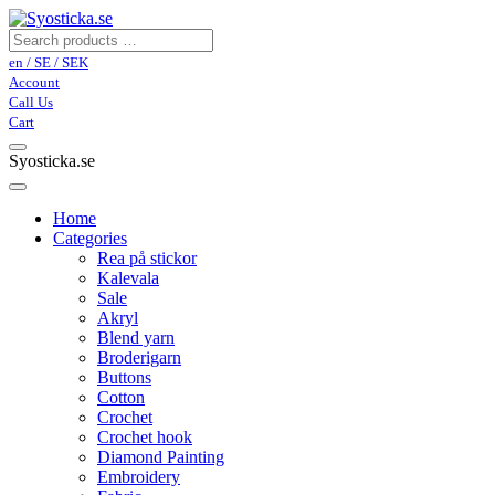
en / SE / SEK
Account
Call Us
Cart
Syosticka.se
Home
Categories
Rea på stickor
Kalevala
Sale
Akryl
Blend yarn
Broderigarn
Buttons
Cotton
Crochet
Crochet hook
Diamond Painting
Embroidery