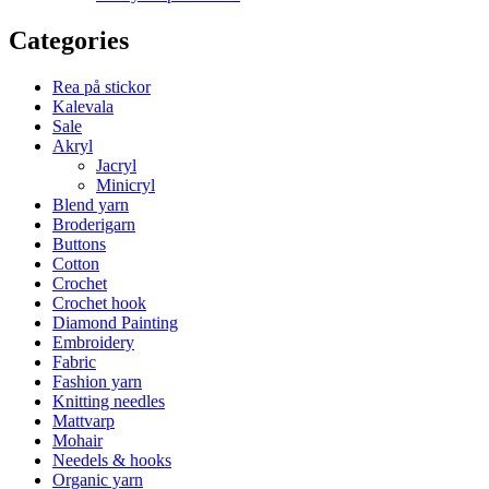
Categories
Rea på stickor
Kalevala
Sale
Akryl
Jacryl
Minicryl
Blend yarn
Broderigarn
Buttons
Cotton
Crochet
Crochet hook
Diamond Painting
Embroidery
Fabric
Fashion yarn
Knitting needles
Mattvarp
Mohair
Needels & hooks
Organic yarn