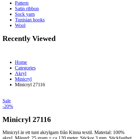
Pattern
Satin ribbon
Sock yarn
Tunisian hooks
Wool
Recently Viewed
Home
Categories
Akryl
Minicryl
Minicryl 27116
Sale
-20%
Minicryl 27116
Minicryl är ett tunt akrylgarn från Kinna textil. Material: 100%
akryl. Mängd: 25 gram = ca 120 meter. Stickor 3 mm. Stickfasthet