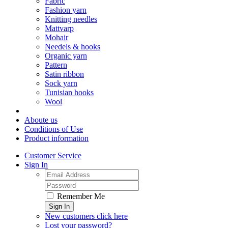
Fabric
Fashion yarn
Knitting needles
Mattvarp
Mohair
Needels & hooks
Organic yarn
Pattern
Satin ribbon
Sock yarn
Tunisian hooks
Wool
Aboute us
Conditions of Use
Product information
Customer Service
Sign In
Remember Me
Sign In
New customers click here
Lost your password?