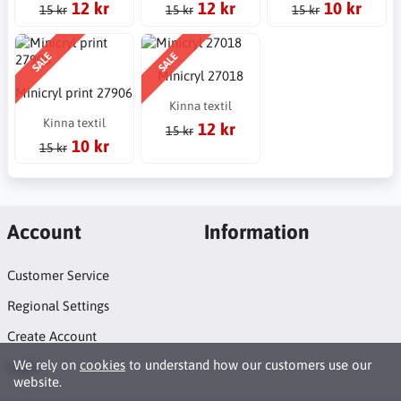
12 kr
12 kr
10 kr
15 kr
15 kr
15 kr
SALE
SALE
Minicryl 27018
Minicryl print 27906
Kinna textil
Kinna textil
12 kr
15 kr
10 kr
15 kr
Account
Information
Customer Service
Regional Settings
Create Account
We rely on
cookies
to understand how our customers use our
Login
website.