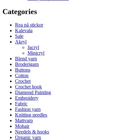
Categories
Rea på stickor
Kalevala
Sale
Akryl
Jacryl
Minicryl
Blend yarn
Broderigarn
Buttons
Cotton
Crochet
Crochet hook
Diamond Painting
Embroidery
Fabric
Fashion yarn
Knitting needles
Mattvarp
Mohair
Needels & hooks
Organic yarn