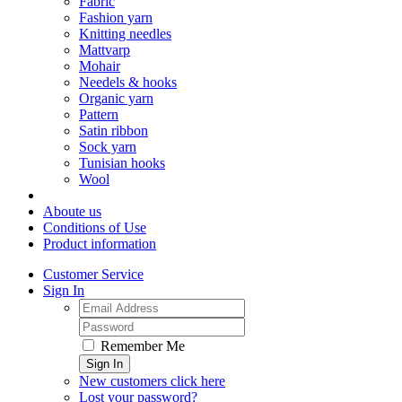
Fabric
Fashion yarn
Knitting needles
Mattvarp
Mohair
Needels & hooks
Organic yarn
Pattern
Satin ribbon
Sock yarn
Tunisian hooks
Wool
Aboute us
Conditions of Use
Product information
Customer Service
Sign In
Remember Me
Sign In
New customers click here
Lost your password?