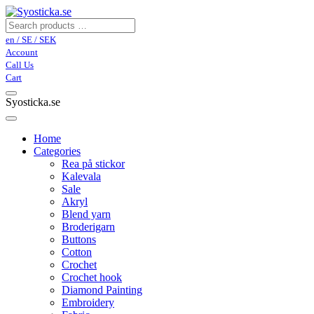
en / SE / SEK
Account
Call Us
Cart
Syosticka.se
Home
Categories
Rea på stickor
Kalevala
Sale
Akryl
Blend yarn
Broderigarn
Buttons
Cotton
Crochet
Crochet hook
Diamond Painting
Embroidery