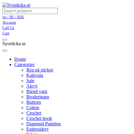
en / SE / SEK
Account
Call Us
Cart
Syosticka.se
Home
Categories
Rea på stickor
Kalevala
Sale
Akryl
Blend yarn
Broderigarn
Buttons
Cotton
Crochet
Crochet hook
Diamond Painting
Embroidery