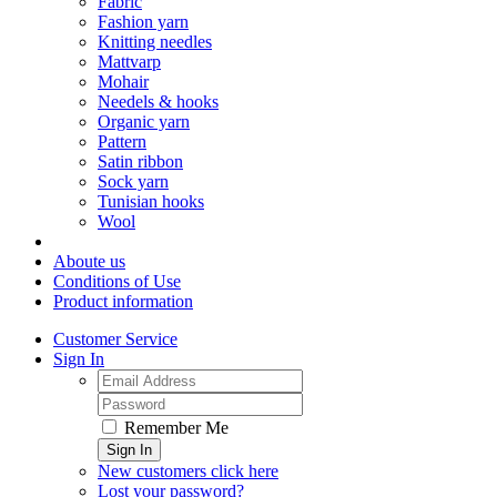
Fabric
Fashion yarn
Knitting needles
Mattvarp
Mohair
Needels & hooks
Organic yarn
Pattern
Satin ribbon
Sock yarn
Tunisian hooks
Wool
Aboute us
Conditions of Use
Product information
Customer Service
Sign In
Remember Me
Sign In
New customers click here
Lost your password?