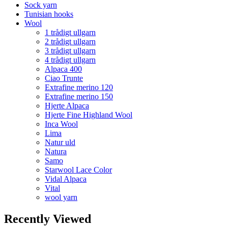
Sock yarn
Tunisian hooks
Wool
1 trådigt ullgarn
2 trådigt ullgarn
3 trådigt ullgarn
4 trådigt ullgarn
Alpaca 400
Ciao Trunte
Extrafine merino 120
Extrafine merino 150
Hjerte Alpaca
Hjerte Fine Highland Wool
Inca Wool
Lima
Natur uld
Natura
Samo
Starwool Lace Color
Vidal Alpaca
Vital
wool yarn
Recently Viewed