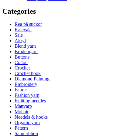
Categories
Rea på stickor
Kalevala
Sale
Akryl
Blend yarn
Broderigarn
Buttons
Cotton
Crochet
Crochet hook
Diamond Painting
Embroidery
Fabric
Fashion yarn
Knitting needles
Mattvarp
Mohair
Needels & hooks
Organic yarn
Pattern
Satin ribbon