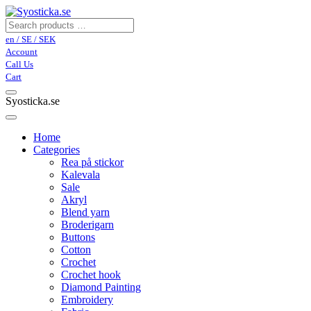
en / SE / SEK
Account
Call Us
Cart
Syosticka.se
Home
Categories
Rea på stickor
Kalevala
Sale
Akryl
Blend yarn
Broderigarn
Buttons
Cotton
Crochet
Crochet hook
Diamond Painting
Embroidery