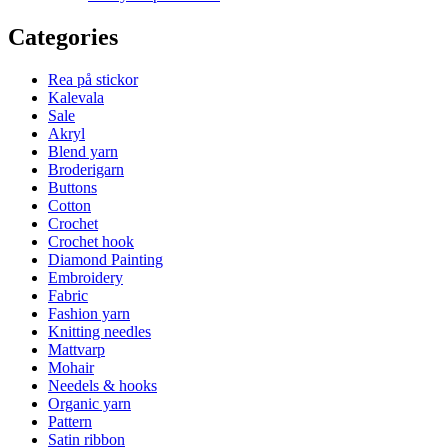
Categories
Rea på stickor
Kalevala
Sale
Akryl
Blend yarn
Broderigarn
Buttons
Cotton
Crochet
Crochet hook
Diamond Painting
Embroidery
Fabric
Fashion yarn
Knitting needles
Mattvarp
Mohair
Needels & hooks
Organic yarn
Pattern
Satin ribbon