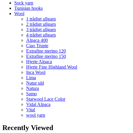
Sock yarn
Tunisian hooks
Wool
1 trådigt ullgarn
2 trådigt ullgarn
3 trådigt ullgarn
4 trådigt ullgarn
Alpaca 400
Ciao Trunte
Extrafine merino 120
Extrafine merino 150
Hjerte Alpaca
Hjerte Fine Highland Wool
Inca Wool
Lima
Natur uld
Natura
Samo
Starwool Lace Color
Vidal Alpaca
Vital
wool yarn
Recently Viewed