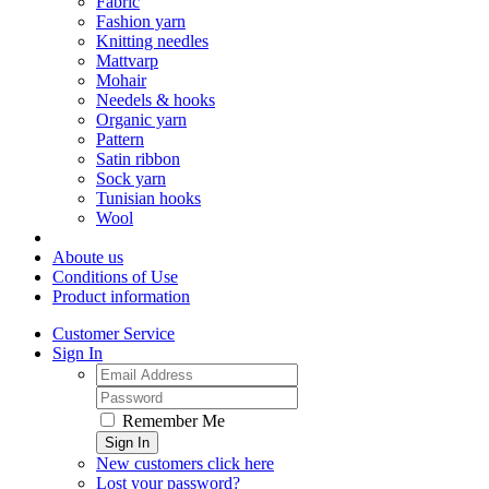
Fabric
Fashion yarn
Knitting needles
Mattvarp
Mohair
Needels & hooks
Organic yarn
Pattern
Satin ribbon
Sock yarn
Tunisian hooks
Wool
Aboute us
Conditions of Use
Product information
Customer Service
Sign In
Remember Me
Sign In
New customers click here
Lost your password?