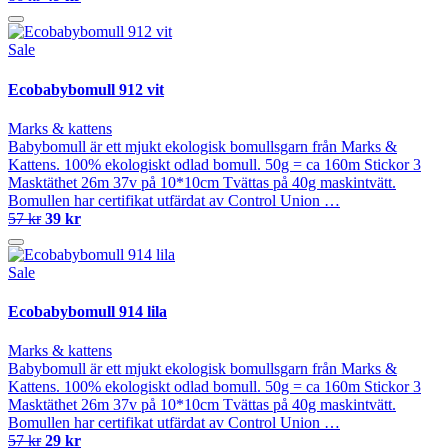
Sale
Ecobabybomull 912 vit
Marks & kattens
Babybomull är ett mjukt ekologisk bomullsgarn från Marks &
Kattens. 100% ekologiskt odlad bomull. 50g = ca 160m Stickor 3
Masktäthet 26m 37v på 10*10cm Tvättas på 40g maskintvätt.
Bomullen har certifikat utfärdat av Control Union …
57 kr
39 kr
Sale
Ecobabybomull 914 lila
Marks & kattens
Babybomull är ett mjukt ekologisk bomullsgarn från Marks &
Kattens. 100% ekologiskt odlad bomull. 50g = ca 160m Stickor 3
Masktäthet 26m 37v på 10*10cm Tvättas på 40g maskintvätt.
Bomullen har certifikat utfärdat av Control Union …
57 kr
29 kr