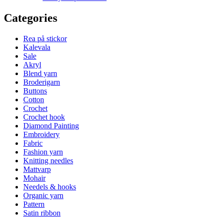
Categories
Rea på stickor
Kalevala
Sale
Akryl
Blend yarn
Broderigarn
Buttons
Cotton
Crochet
Crochet hook
Diamond Painting
Embroidery
Fabric
Fashion yarn
Knitting needles
Mattvarp
Mohair
Needels & hooks
Organic yarn
Pattern
Satin ribbon