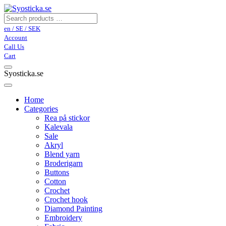
en / SE / SEK
Account
Call Us
Cart
Syosticka.se
Home
Categories
Rea på stickor
Kalevala
Sale
Akryl
Blend yarn
Broderigarn
Buttons
Cotton
Crochet
Crochet hook
Diamond Painting
Embroidery