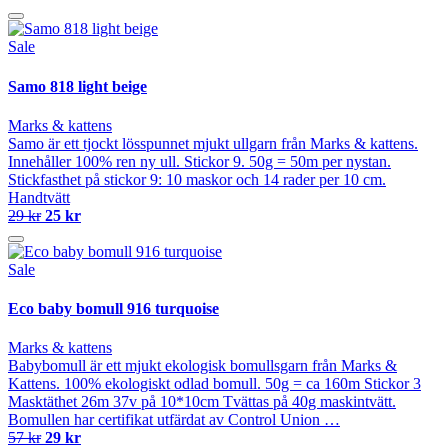
Sale
Samo 818 light beige
Marks & kattens
Samo är ett tjockt lösspunnet mjukt ullgarn från Marks & kattens.
Innehåller 100% ren ny ull. Stickor 9. 50g = 50m per nystan.
Stickfasthet på stickor 9: 10 maskor och 14 rader per 10 cm.
Handtvätt
29 kr
25 kr
Sale
Eco baby bomull 916 turquoise
Marks & kattens
Babybomull är ett mjukt ekologisk bomullsgarn från Marks &
Kattens. 100% ekologiskt odlad bomull. 50g = ca 160m Stickor 3
Masktäthet 26m 37v på 10*10cm Tvättas på 40g maskintvätt.
Bomullen har certifikat utfärdat av Control Union …
57 kr
29 kr