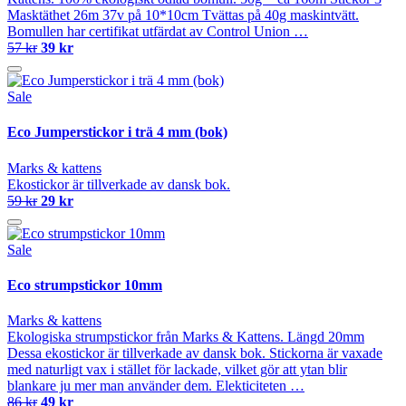
Masktäthet 26m 37v på 10*10cm Tvättas på 40g maskintvätt.
Bomullen har certifikat utfärdat av Control Union …
57 kr
39 kr
Sale
Eco Jumperstickor i trä 4 mm (bok)
Marks & kattens
Ekostickor är tillverkade av dansk bok.
59 kr
29 kr
Sale
Eco strumpstickor 10mm
Marks & kattens
Ekologiska strumpstickor från Marks & Kattens. Längd 20mm
Dessa ekostickor är tillverkade av dansk bok. Stickorna är vaxade
med naturligt vax i stället för lackade, vilket gör att ytan blir
blankare ju mer man använder dem. Elekticiteten …
86 kr
49 kr