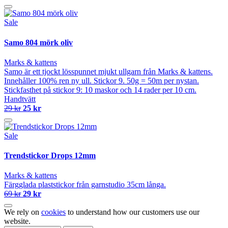
Sale
Samo 804 mörk oliv
Marks & kattens
Samo är ett tjockt lösspunnet mjukt ullgarn från Marks & kattens.
Innehåller 100% ren ny ull. Stickor 9. 50g = 50m per nystan.
Stickfasthet på stickor 9: 10 maskor och 14 rader per 10 cm.
Handtvätt
29 kr
25 kr
Sale
Trendstickor Drops 12mm
Marks & kattens
Färgglada plaststickor från garnstudio 35cm långa.
69 kr
29 kr
We rely on
cookies
to understand how our customers use our
website.