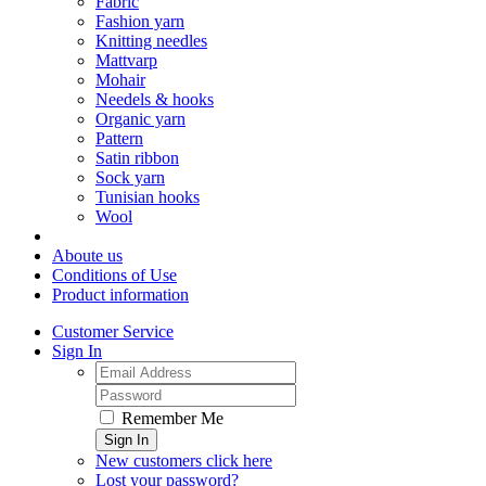
Fabric
Fashion yarn
Knitting needles
Mattvarp
Mohair
Needels & hooks
Organic yarn
Pattern
Satin ribbon
Sock yarn
Tunisian hooks
Wool
Aboute us
Conditions of Use
Product information
Customer Service
Sign In
Remember Me
Sign In
New customers click here
Lost your password?