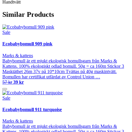
Handtvätt
Similar Products
Sale
Ecobabybomull 909 pink
Marks & kattens
Babybomull är ett mjukt ekologisk bomullsgarn från Marks &
Kattens. 100% ekologiskt odlad bomull. 50g = ca 160m Stickor 3
Masktäthet 26m 37v på 10*10cm Tvättas på 40g maskintvätt.
Bomullen har certifikat utfärdat av Control Union …
57 kr
39 kr
Sale
Ecobabybomull 911 turquoise
Marks & kattens
Babybomull är ett mjukt ekologisk bomullsgarn från Marks &
Kattens. 100% ekologiskt odlad bomull. 50g = ca 160m Stickor 3