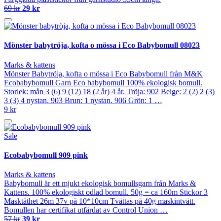
69 kr
29 kr
Mönster babytröja, kofta o mössa i Eco Babybomull 08023
Marks & kattens
Mönster Babytröja, kofta o mössa i Eco Babybomull från M&K
Ecobabybomull Garn Eco babybomull 100% ekologisk bomull.
Storlek: mån 3 (6) 9 (12) 18 (2 år) 4 år. Tröja: 902 Beige: 2 (2) 2 (3)
3 (3) 4 nystan. 903 Brun: 1 nystan. 906 Grön: 1 …
9 kr
Sale
Ecobabybomull 909 pink
Marks & kattens
Babybomull är ett mjukt ekologisk bomullsgarn från Marks &
Kattens. 100% ekologiskt odlad bomull. 50g = ca 160m Stickor 3
Masktäthet 26m 37v på 10*10cm Tvättas på 40g maskintvätt.
Bomullen har certifikat utfärdat av Control Union …
57 kr
39 kr