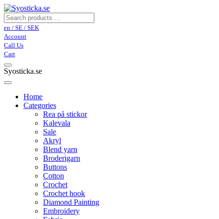
en / SE / SEK
Account
Call Us
Cart
Syosticka.se
Home
Categories
Rea på stickor
Kalevala
Sale
Akryl
Blend yarn
Broderigarn
Buttons
Cotton
Crochet
Crochet hook
Diamond Painting
Embroidery