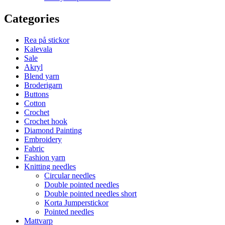
Categories
Rea på stickor
Kalevala
Sale
Akryl
Blend yarn
Broderigarn
Buttons
Cotton
Crochet
Crochet hook
Diamond Painting
Embroidery
Fabric
Fashion yarn
Knitting needles
Circular needles
Double pointed needles
Double pointed needles short
Korta Jumperstickor
Pointed needles
Mattvarp