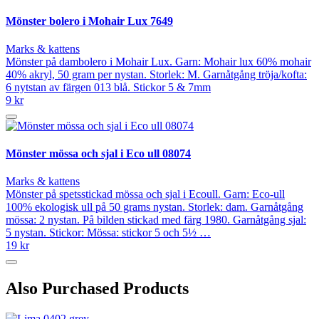
Mönster bolero i Mohair Lux 7649
Marks & kattens
Mönster på dambolero i Mohair Lux. Garn: Mohair lux 60% mohair
40% akryl, 50 gram per nystan. Storlek: M. Garnåtgång tröja/kofta:
6 nytstan av färgen 013 blå. Stickor 5 & 7mm
9 kr
Mönster mössa och sjal i Eco ull 08074
Marks & kattens
Mönster på spetsstickad mössa och sjal i Ecoull. Garn: Eco-ull
100% ekologisk ull på 50 grams nystan. Storlek: dam. Garnåtgång
mössa: 2 nystan. På bilden stickad med färg 1980. Garnåtgång sjal:
5 nystan. Stickor: Mössa: stickor 5 och 5½ …
19 kr
Also Purchased Products