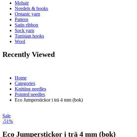
Mohair
Needels & hooks
Organic yarn
Pattern
Satin ribbon
Sock yarn
Tunisian hooks
Wool
Recently Viewed
Home
Categories
Knitting needles
Pointed needles
Eco Jumperstickor i trä 4 mm (bok)
Sale
-51%
Eco Jumperstickor i trä 4 mm (bok)