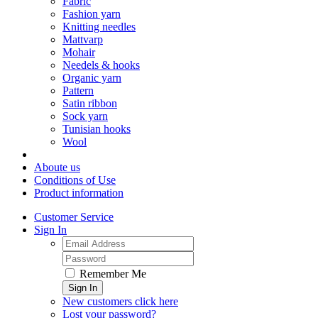
Fabric
Fashion yarn
Knitting needles
Mattvarp
Mohair
Needels & hooks
Organic yarn
Pattern
Satin ribbon
Sock yarn
Tunisian hooks
Wool
Aboute us
Conditions of Use
Product information
Customer Service
Sign In
Remember Me
Sign In
New customers click here
Lost your password?