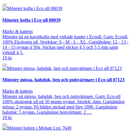
Mönster kofta i Eco ull 08039
Marks & kattens
Mönster på en kavajkofta med virkade kanter i Ecoull. Garn: Ecoull,
100% Ekologist ull. Storlekar: S - M - L - XL. Garnålgång: 12 - 13 -
14 - 15 nystan á 50g. Stickas med stickor 4,5 och 5,5 mm samt
virknål 4,5.
19 kr
Mönster mössa, halsduk, ben och pulsvärmare i Eco ull 07123
Marks & kattens
Mönster på mössa, halsduk, ben och pulsvärmare. Garn: Eco-ull
100% ekologisk ull på 50 grams nystan. Storlek: dam. Garnåtgång
mössa: 2 nystan. På bilden stickad med färg 1890. Garnåtgång
halsduk: 5 nystan. Garnåtgång benvärmare: 2 …
19 kr