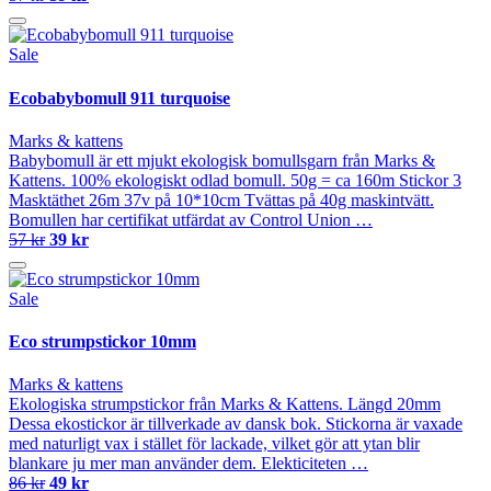
Sale
Ecobabybomull 911 turquoise
Marks & kattens
Babybomull är ett mjukt ekologisk bomullsgarn från Marks &
Kattens. 100% ekologiskt odlad bomull. 50g = ca 160m Stickor 3
Masktäthet 26m 37v på 10*10cm Tvättas på 40g maskintvätt.
Bomullen har certifikat utfärdat av Control Union …
57 kr
39 kr
Sale
Eco strumpstickor 10mm
Marks & kattens
Ekologiska strumpstickor från Marks & Kattens. Längd 20mm
Dessa ekostickor är tillverkade av dansk bok. Stickorna är vaxade
med naturligt vax i stället för lackade, vilket gör att ytan blir
blankare ju mer man använder dem. Elekticiteten …
86 kr
49 kr