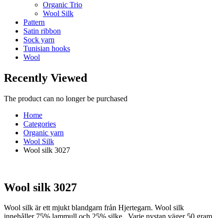
Organic Trio
Wool Silk
Pattern
Satin ribbon
Sock yarn
Tunisian hooks
Wool
Recently Viewed
The product can no longer be purchased
Home
Categories
Organic yarn
Wool Silk
Wool silk 3027
Wool silk 3027
Wool silk är ett mjukt blandgarn från Hjertegarn. Wool silk
innehåller 75% lammull och 25% silke . Varje nystan väger 50 gram