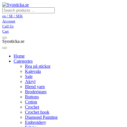
en / SE / SEK
Account
Call Us
Cart
Syosticka.se
Home
Categories
Rea på stickor
Kalevala
Sale
Akryl
Blend yarn
Broderigarn
Buttons
Cotton
Crochet
Crochet hook
Diamond Painting
Embroidery