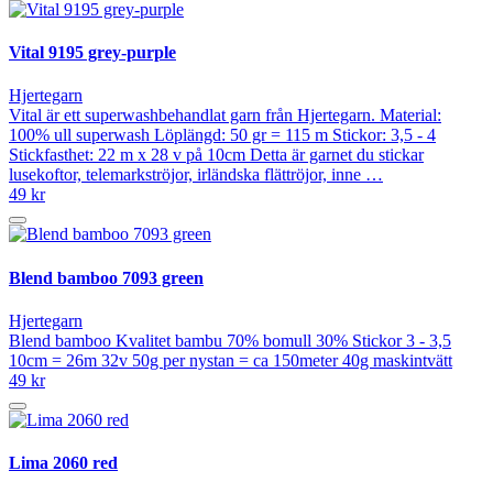
Vital 9195 grey-purple
Hjertegarn
Vital är ett superwashbehandlat garn från Hjertegarn. Material:
100% ull superwash Löplängd: 50 gr = 115 m Stickor: 3,5 - 4
Stickfasthet: 22 m x 28 v på 10cm Detta är garnet du stickar
lusekoftor, telemarkströjor, irländska flättröjor, inne …
49 kr
Blend bamboo 7093 green
Hjertegarn
Blend bamboo Kvalitet bambu 70% bomull 30% Stickor 3 - 3,5
10cm = 26m 32v 50g per nystan = ca 150meter 40g maskintvätt
49 kr
Lima 2060 red