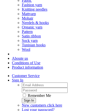
Fabric
Fashion yarn
Knitting needles
Mattvarp
Mohair
Needels & hooks
Organic yarn
Pattern
Satin ribbon
Sock yarn
Tunisian hooks
Wool
Aboute us
Conditions of Use
Product information
Customer Service
Sign In
Remember Me
Sign In
New customers click here
Lost your password?