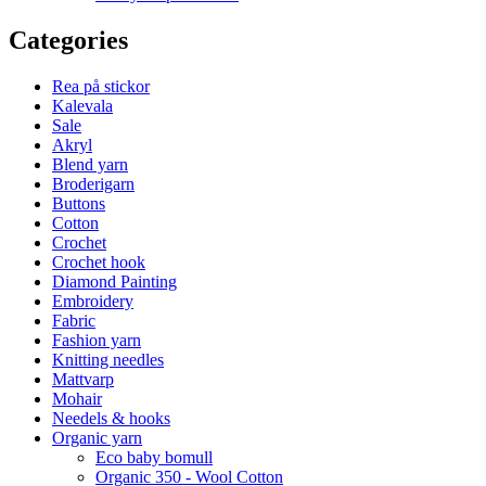
Categories
Rea på stickor
Kalevala
Sale
Akryl
Blend yarn
Broderigarn
Buttons
Cotton
Crochet
Crochet hook
Diamond Painting
Embroidery
Fabric
Fashion yarn
Knitting needles
Mattvarp
Mohair
Needels & hooks
Organic yarn
Eco baby bomull
Organic 350 - Wool Cotton