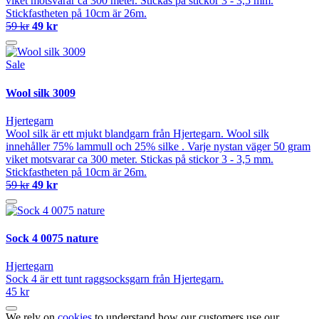
viket motsvarar ca 300 meter. Stickas på stickor 3 - 3,5 mm.
Stickfastheten på 10cm är 26m.
59 kr
49 kr
Sale
Wool silk 3009
Hjertegarn
Wool silk är ett mjukt blandgarn från Hjertegarn. Wool silk
innehåller 75% lammull och 25% silke . Varje nystan väger 50 gram
viket motsvarar ca 300 meter. Stickas på stickor 3 - 3,5 mm.
Stickfastheten på 10cm är 26m.
59 kr
49 kr
Sock 4 0075 nature
Hjertegarn
Sock 4 är ett tunt raggsocksgarn från Hjertegarn.
45 kr
We rely on
cookies
to understand how our customers use our