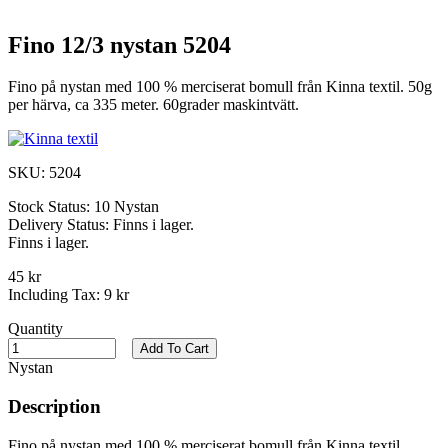
Fino 12/3 nystan 5204
Fino på nystan med 100 % merciserat bomull från Kinna textil. 50g
per härva, ca 335 meter. 60grader maskintvätt.
SKU:
5204
Stock Status:
10 Nystan
Delivery Status:
Finns i lager.
Finns i lager.
45 kr
Including Tax:
9 kr
Quantity
Add To Cart
Nystan
Description
Fino på nystan med 100 % merciserat bomull från Kinna textil.