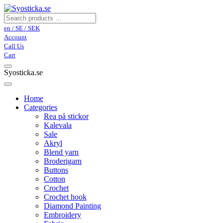
en / SE / SEK
Account
Call Us
Cart
Syosticka.se
Home
Categories
Rea på stickor
Kalevala
Sale
Akryl
Blend yarn
Broderigarn
Buttons
Cotton
Crochet
Crochet hook
Diamond Painting
Embroidery