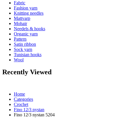
Fabric
Fashion yarn
Knitting needles
Mattvarp
Mohair
Needels & hooks
Organic yarn
Pattern
Satin ribbon
Sock yarn
Tunisian hooks
Wool
Recently Viewed
Home
Categories
Crochet
Fino 12/3 nystan
Fino 12/3 nystan 5204