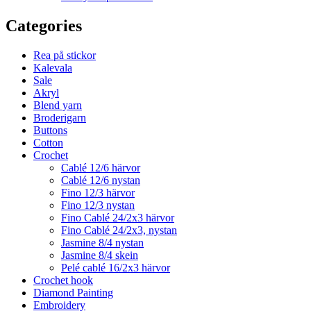
Categories
Rea på stickor
Kalevala
Sale
Akryl
Blend yarn
Broderigarn
Buttons
Cotton
Crochet
Cablé 12/6 härvor
Cablé 12/6 nystan
Fino 12/3 härvor
Fino 12/3 nystan
Fino Cablé 24/2x3 härvor
Fino Cablé 24/2x3, nystan
Jasmine 8/4 nystan
Jasmine 8/4 skein
Pelé cablé 16/2x3 härvor
Crochet hook
Diamond Painting
Embroidery