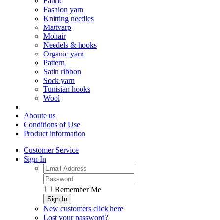
Fabric
Fashion yarn
Knitting needles
Mattvarp
Mohair
Needels & hooks
Organic yarn
Pattern
Satin ribbon
Sock yarn
Tunisian hooks
Wool
Aboute us
Conditions of Use
Product information
Customer Service
Sign In
Remember Me
Sign In
New customers click here
Lost your password?