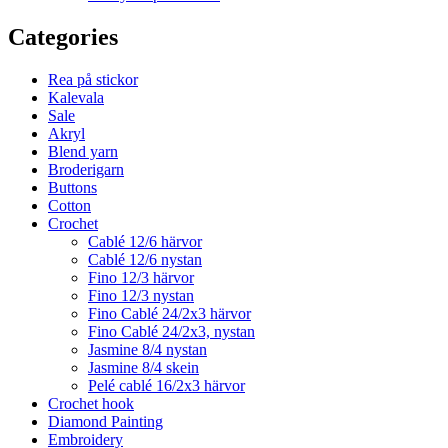
Categories
Rea på stickor
Kalevala
Sale
Akryl
Blend yarn
Broderigarn
Buttons
Cotton
Crochet
Cablé 12/6 härvor
Cablé 12/6 nystan
Fino 12/3 härvor
Fino 12/3 nystan
Fino Cablé 24/2x3 härvor
Fino Cablé 24/2x3, nystan
Jasmine 8/4 nystan
Jasmine 8/4 skein
Pelé cablé 16/2x3 härvor
Crochet hook
Diamond Painting
Embroidery