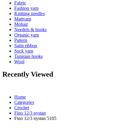
Fabric
Fashion yarn
Knitting needles
Mattvarp
Mohair
Needels & hooks
Organic yarn
Pattern
Satin ribbon
Sock yarn
Tunisian hooks
Wool
Recently Viewed
Home
Categories
Crochet
Fino 12/3 nystan
Fino 12/3 nystan 5105