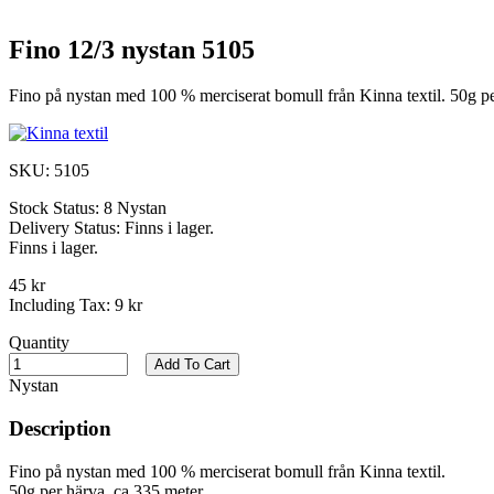
Fino 12/3 nystan 5105
Fino på nystan med 100 % merciserat bomull från Kinna textil. 50g pe
SKU:
5105
Stock Status:
8 Nystan
Delivery Status:
Finns i lager.
Finns i lager.
45 kr
Including Tax:
9 kr
Quantity
Add To Cart
Nystan
Description
Fino på nystan med 100 % merciserat bomull från Kinna textil.
50g per härva, ca 335 meter.