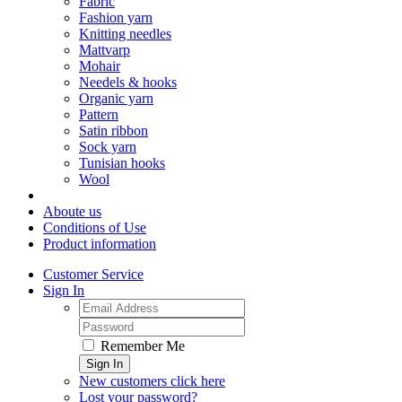
Fabric
Fashion yarn
Knitting needles
Mattvarp
Mohair
Needels & hooks
Organic yarn
Pattern
Satin ribbon
Sock yarn
Tunisian hooks
Wool
Aboute us
Conditions of Use
Product information
Customer Service
Sign In
Remember Me
Sign In
New customers click here
Lost your password?