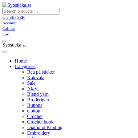
en / SE / SEK
Account
Call Us
Cart
Syosticka.se
Home
Categories
Rea på stickor
Kalevala
Sale
Akryl
Blend yarn
Broderigarn
Buttons
Cotton
Crochet
Crochet hook
Diamond Painting
Embroidery