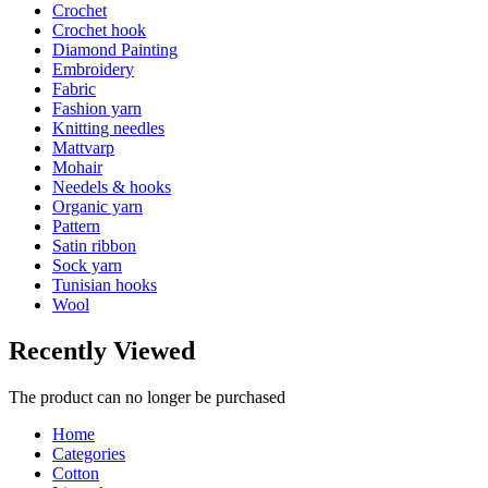
Crochet
Crochet hook
Diamond Painting
Embroidery
Fabric
Fashion yarn
Knitting needles
Mattvarp
Mohair
Needels & hooks
Organic yarn
Pattern
Satin ribbon
Sock yarn
Tunisian hooks
Wool
Recently Viewed
The product can no longer be purchased
Home
Categories
Cotton