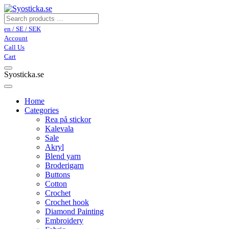
en / SE / SEK
Account
Call Us
Cart
Syosticka.se
Home
Categories
Rea på stickor
Kalevala
Sale
Akryl
Blend yarn
Broderigarn
Buttons
Cotton
Crochet
Crochet hook
Diamond Painting
Embroidery