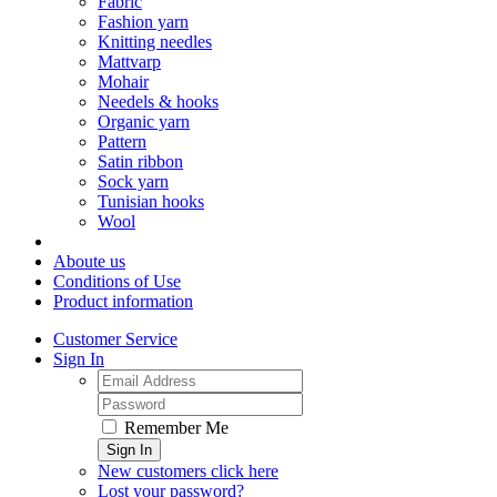
Fabric
Fashion yarn
Knitting needles
Mattvarp
Mohair
Needels & hooks
Organic yarn
Pattern
Satin ribbon
Sock yarn
Tunisian hooks
Wool
Aboute us
Conditions of Use
Product information
Customer Service
Sign In
Remember Me
Sign In
New customers click here
Lost your password?