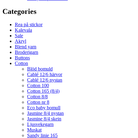
Categories
Rea på stickor
Kalevala
Sale
Akryl
Blend yarn
Broderigarn
Buttons
Cotton
Blöd bomuld
Cablé 12/6 härvor
Cablé 12/6 nystan
Cotton 100
Cotton 165 (8/4)
Cotton 8/8
Cotton nr 8
Eco baby bomull
Jasmine 8/4 nystan
Jasmine 8/4 skein
Ljusvekegarn
Muskat
Sandy linie 165