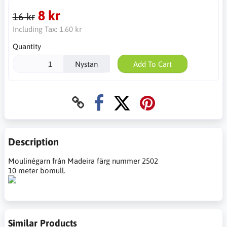
8 kr
16 kr
Including Tax:
1.60 kr
Quantity
Nystan
Add To Cart
Description
Moulinégarn från Madeira färg nummer 2502
10 meter bomull.
Similar Products