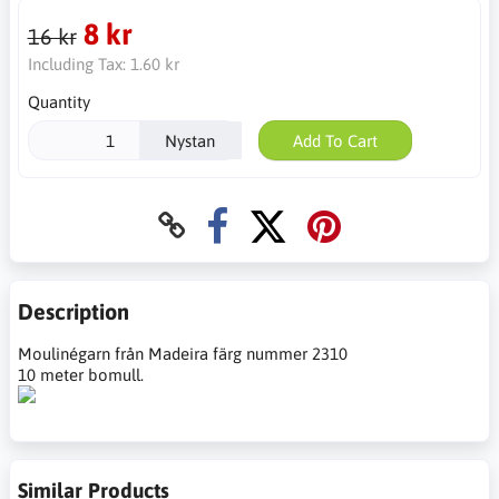
8 kr
16 kr
Including Tax:
1.60 kr
Quantity
Nystan
Add To Cart
Description
Moulinégarn från Madeira färg nummer 2310
10 meter bomull.
Similar Products