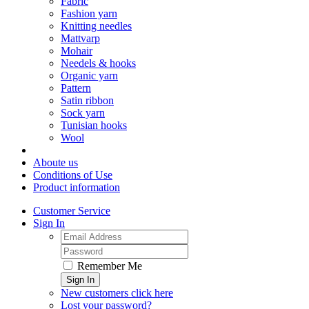
Fabric
Fashion yarn
Knitting needles
Mattvarp
Mohair
Needels & hooks
Organic yarn
Pattern
Satin ribbon
Sock yarn
Tunisian hooks
Wool
Aboute us
Conditions of Use
Product information
Customer Service
Sign In
Remember Me
Sign In
New customers click here
Lost your password?