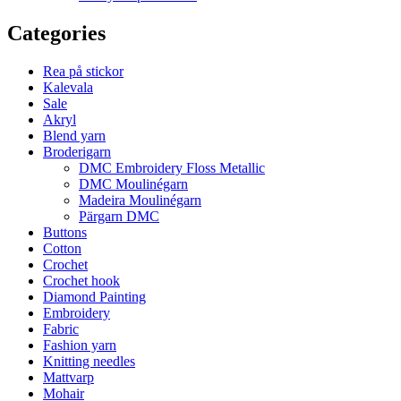
Categories
Rea på stickor
Kalevala
Sale
Akryl
Blend yarn
Broderigarn
DMC Embroidery Floss Metallic
DMC Moulinégarn
Madeira Moulinégarn
Pärgarn DMC
Buttons
Cotton
Crochet
Crochet hook
Diamond Painting
Embroidery
Fabric
Fashion yarn
Knitting needles
Mattvarp
Mohair