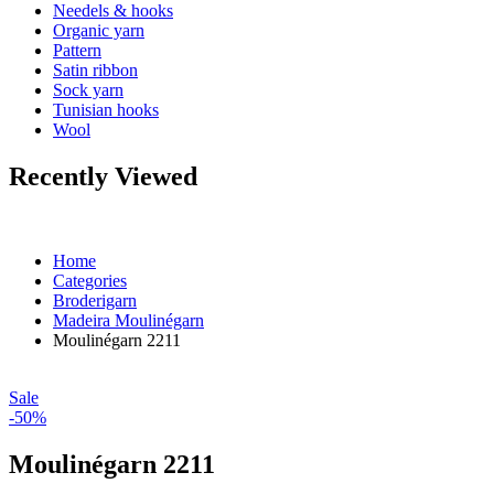
Needels & hooks
Organic yarn
Pattern
Satin ribbon
Sock yarn
Tunisian hooks
Wool
Recently Viewed
Home
Categories
Broderigarn
Madeira Moulinégarn
Moulinégarn 2211
Sale
-50%
Moulinégarn 2211