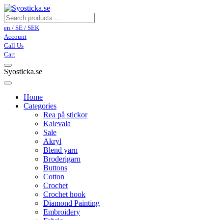
en / SE / SEK
Account
Call Us
Cart
Syosticka.se
Home
Categories
Rea på stickor
Kalevala
Sale
Akryl
Blend yarn
Broderigarn
Buttons
Cotton
Crochet
Crochet hook
Diamond Painting
Embroidery