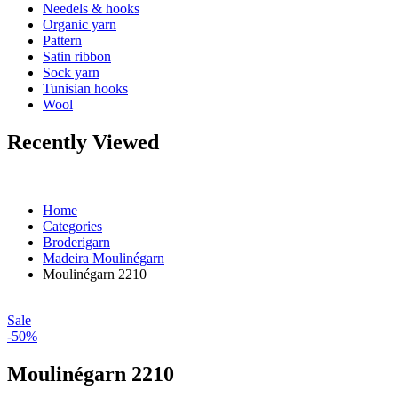
Needels & hooks
Organic yarn
Pattern
Satin ribbon
Sock yarn
Tunisian hooks
Wool
Recently Viewed
Home
Categories
Broderigarn
Madeira Moulinégarn
Moulinégarn 2210
Sale
-50%
Moulinégarn 2210