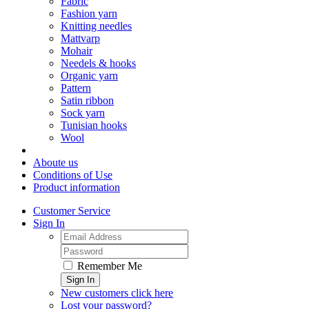
Fabric
Fashion yarn
Knitting needles
Mattvarp
Mohair
Needels & hooks
Organic yarn
Pattern
Satin ribbon
Sock yarn
Tunisian hooks
Wool
Aboute us
Conditions of Use
Product information
Customer Service
Sign In
Remember Me
Sign In
New customers click here
Lost your password?