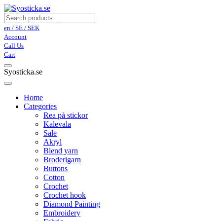
en / SE / SEK
Account
Call Us
Cart
Syosticka.se
Home
Categories
Rea på stickor
Kalevala
Sale
Akryl
Blend yarn
Broderigarn
Buttons
Cotton
Crochet
Crochet hook
Diamond Painting
Embroidery