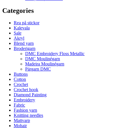
Categories
Rea på stickor
Kalevala
Sale
Akryl
Blend yarn
Broderigarn
DMC Embroidery Floss Metallic
DMC Moulinégarn
Madeira Moulinégarn
Pärgarn DMC
Buttons
Cotton
Crochet
Crochet hook
Diamond Painting
Embroidery
Fabric
Fashion yarn
Knitting needles
Mattvarp
Mohair