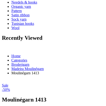
Needels & hooks
Organic yarn
Pattern
Satin ribbon
Sock yarn
Tunisian hooks
Wool
Recently Viewed
Home
Categories
Broderigarn
Madeira Moulinégarn
Moulinégarn 1413
Sale
-50%
Moulinégarn 1413