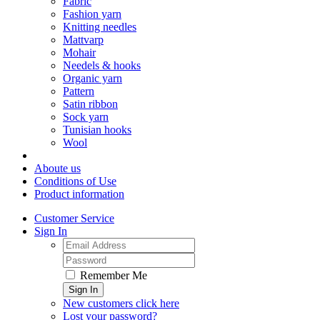
Fabric
Fashion yarn
Knitting needles
Mattvarp
Mohair
Needels & hooks
Organic yarn
Pattern
Satin ribbon
Sock yarn
Tunisian hooks
Wool
Aboute us
Conditions of Use
Product information
Customer Service
Sign In
Remember Me
Sign In
New customers click here
Lost your password?