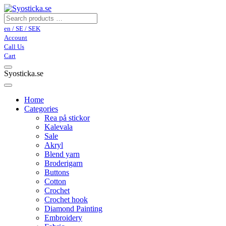
en / SE / SEK
Account
Call Us
Cart
Syosticka.se
Home
Categories
Rea på stickor
Kalevala
Sale
Akryl
Blend yarn
Broderigarn
Buttons
Cotton
Crochet
Crochet hook
Diamond Painting
Embroidery