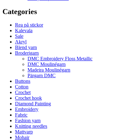
Categories
Rea på stickor
Kalevala
Sale
Akryl
Blend yarn
Broderigarn
DMC Embroidery Floss Metallic
DMC Moulinégarn
Madeira Moulinégarn
Pärgarn DMC
Buttons
Cotton
Crochet
Crochet hook
Diamond Painting
Embroidery
Fabric
Fashion yarn
Knitting needles
Mattvarp
Mohair