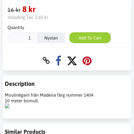
8 kr
16 kr
Including Tax:
1.60 kr
Quantity
Nystan
Add To Cart
Description
Moulinégarn från Madeira färg nummer 1404
10 meter bomull.
Similar Products