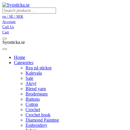
en / SE / SEK
Account
Call Us
Cart
Syosticka.se
Home
Categories
Rea på stickor
Kalevala
Sale
Akryl
Blend yarn
Broderigarn
Buttons
Cotton
Crochet
Crochet hook
Diamond Painting
Embroidery