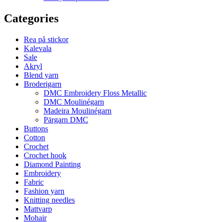
Categories
Rea på stickor
Kalevala
Sale
Akryl
Blend yarn
Broderigarn
DMC Embroidery Floss Metallic
DMC Moulinégarn
Madeira Moulinégarn
Pärgarn DMC
Buttons
Cotton
Crochet
Crochet hook
Diamond Painting
Embroidery
Fabric
Fashion yarn
Knitting needles
Mattvarp
Mohair