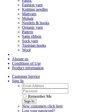
Fabric
Fashion yarn
Knitting needles
Mattvarp
Mohair
Needels & hooks
Organic yarn
Pattern
Satin ribbon
Sock yarn
Tunisian hooks
Wool
Aboute us
Conditions of Use
Product information
Customer Service
Sign In
Remember Me
Sign In
New customers click here
Lost your password?