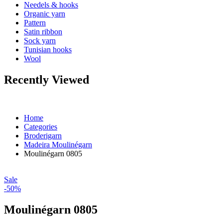
Needels & hooks
Organic yarn
Pattern
Satin ribbon
Sock yarn
Tunisian hooks
Wool
Recently Viewed
Home
Categories
Broderigarn
Madeira Moulinégarn
Moulinégarn 0805
Sale
-50%
Moulinégarn 0805