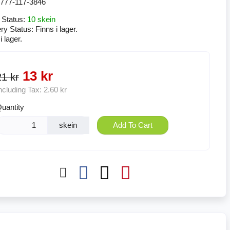
777-117-3846
 Status:
10 skein
ery Status:
Finns i lager.
i lager.
13 kr
21 kr
ncluding Tax:
2.60 kr
uantity
skein
Add To Cart