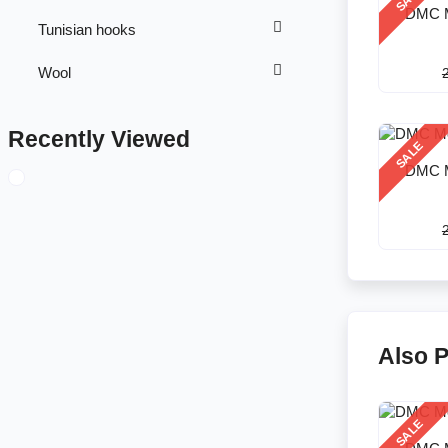
DMC M
Tunisian hooks
Wool
Recently Viewed
SALE
DMC M
Also 
SALE