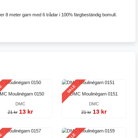
ler 8 meter garn med 6 trådar i 100% färgbeständig bomull.
LE
SALE
MC Moulinégarn 0150
DMC Moulinégarn 0151
DMC
DMC
13 kr
13 kr
21 kr
21 kr
LE
SALE