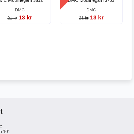
MC Moulinégarn 3812
DMC Moulinégarn 3753
DMC
DMC
13 kr
13 kr
21 kr
21 kr
t
se
n 101