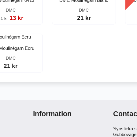
oulinégarn 0413
DMC Moulinégarn Blanc
D
DMC
DMC
13 kr
21 kr
21 kr
oulinégarn Ecru
DMC
21 kr
Information
Contac
Syosticka.
Gubboväge