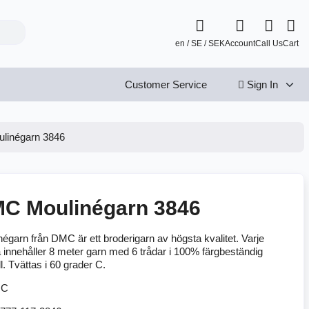
en / SE / SEK
Account
Call Us
Cart
Customer Service
Sign In
linégarn 3846
C Moulinégarn 3846
égarn från DMC är ett broderigarn av högsta kvalitet. Varje
 innehåller 8 meter garn med 6 trådar i 100% färgbeständig
. Tvättas i 60 grader C.