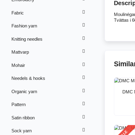
Descri
Fabric
Moulinégar
Tvättas i 
Fashion yarn
Knitting needles
Mattvarp
Simila
Mohair
Needels & hooks
Organic yarn
DMC M
Pattern
Satin ribbon
Sock yarn
SALE