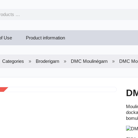
of Use
Product information
Categories
Broderigarn
DMC Moulinégarn
DMC Mou
DM
Moulin
docka
bomull