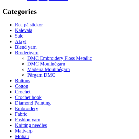
Categories
Rea på stickor
Kalevala
Sale
Akryl
Blend yarn
Broderigarn
DMC Embroidery Floss Metallic
DMC Moulinégarn
Madeira Moulinégarn
Pärgarn DMC
Buttons
Cotton
Crochet
Crochet hook
Diamond Painting
Embroidery
Fabric
Fashion yarn
Knitting needles
Mattvarp
Mohair