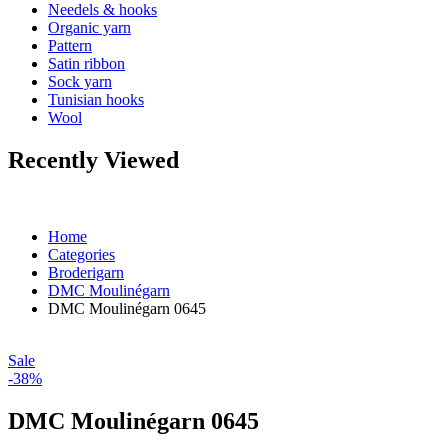
Needels & hooks
Organic yarn
Pattern
Satin ribbon
Sock yarn
Tunisian hooks
Wool
Recently Viewed
Home
Categories
Broderigarn
DMC Moulinégarn
DMC Moulinégarn 0645
Sale
-38%
DMC Moulinégarn 0645