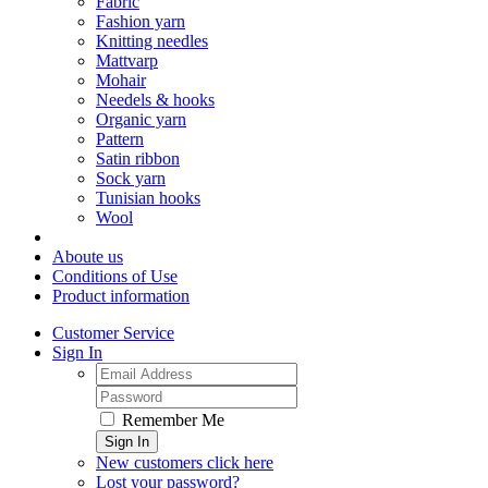
Fabric
Fashion yarn
Knitting needles
Mattvarp
Mohair
Needels & hooks
Organic yarn
Pattern
Satin ribbon
Sock yarn
Tunisian hooks
Wool
Aboute us
Conditions of Use
Product information
Customer Service
Sign In
Remember Me
Sign In
New customers click here
Lost your password?