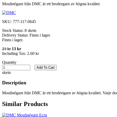
Moulinégarn från DMC är ett brodergarn av högsta kvalitet.
SKU:
777-117-0645
Stock Status:
8 skein
Delivery Status:
Finns i lager.
Finns i lager.
21 kr
13 kr
Including Tax:
2.60 kr
Quantity
Add To Cart
skein
Description
Moulinégarn från DMC är ett broderigarn av högsta kvalitet. Varje do
Similar Products