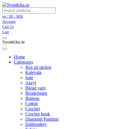
en / SE / SEK
Account
Call Us
Cart
Syosticka.se
Home
Categories
Rea på stickor
Kalevala
Sale
Akryl
Blend yarn
Broderigarn
Buttons
Cotton
Crochet
Crochet hook
Diamond Painting
Embroidery