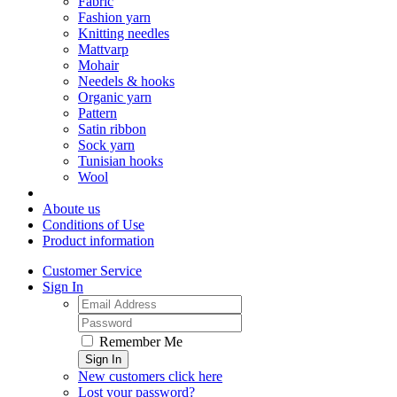
Fabric
Fashion yarn
Knitting needles
Mattvarp
Mohair
Needels & hooks
Organic yarn
Pattern
Satin ribbon
Sock yarn
Tunisian hooks
Wool
Aboute us
Conditions of Use
Product information
Customer Service
Sign In
Remember Me
Sign In
New customers click here
Lost your password?