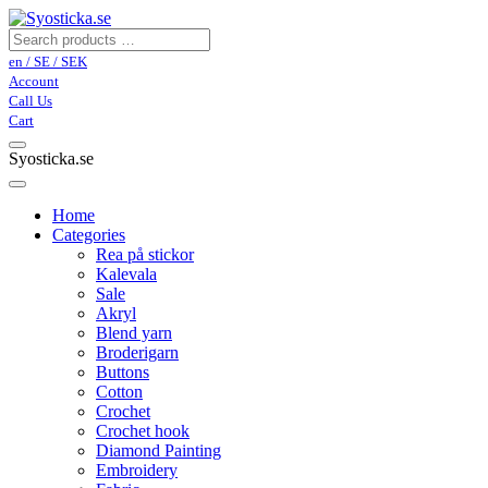
en / SE / SEK
Account
Call Us
Cart
Syosticka.se
Home
Categories
Rea på stickor
Kalevala
Sale
Akryl
Blend yarn
Broderigarn
Buttons
Cotton
Crochet
Crochet hook
Diamond Painting
Embroidery