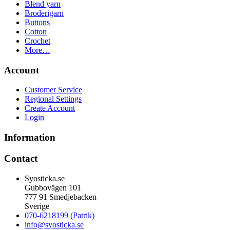
Blend yarn
Broderigarn
Buttons
Cotton
Crochet
More…
Account
Customer Service
Regional Settings
Create Account
Login
Information
Contact
Syosticka.se
Gubbovägen 101
777 91 Smedjebacken
Sverige
070-6218199 (Patrik)
info@syosticka.se