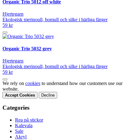
Organic Trio 5012 off white
Hjertegarn
Ekologisk merinoull, bomull och silke i härliga färger
59 kr
Organic Trio 5032 grey
Hjertegarn
Ekologisk merinoull, bomull och silke i härliga färger
59 kr
We rely on
cookies
to understand how our customers use our
website.
Accept Cookies
Decline
Categories
Rea på stickor
Kalevala
Sale
Akryl