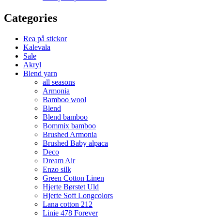
Categories
Rea på stickor
Kalevala
Sale
Akryl
Blend yarn
all seasons
Armonia
Bamboo wool
Blend
Blend bamboo
Bommix bamboo
Brushed Armonia
Brushed Baby alpaca
Deco
Dream Air
Enzo silk
Green Cotton Linen
Hjerte Børstet Uld
Hjerte Soft Longcolors
Lana cotton 212
Linie 478 Forever