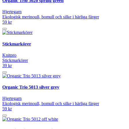
Organic Trio 5020 spring green
Hjertegarn
Ekologisk merinoull, bomull och silke i härliga färger
59 kr
Stickmarkörer
Knitpro
Stickmarkörer
39 kr
Organic Trio 5013 silver grey
Hjertegarn
Ekologisk merinoull, bomull och silke i härliga färger
59 kr