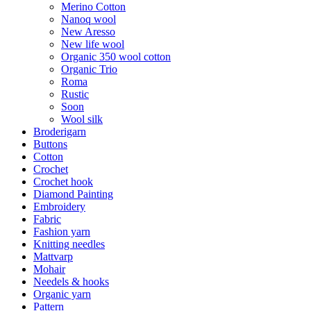
Merino Cotton
Nanoq wool
New Aresso
New life wool
Organic 350 wool cotton
Organic Trio
Roma
Rustic
Soon
Wool silk
Broderigarn
Buttons
Cotton
Crochet
Crochet hook
Diamond Painting
Embroidery
Fabric
Fashion yarn
Knitting needles
Mattvarp
Mohair
Needels & hooks
Organic yarn
Pattern