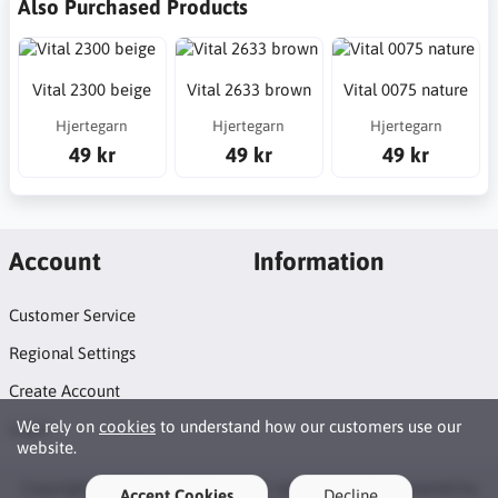
Also Purchased Products
Vital 2300 beige
Vital 2633 brown
Vital 0075 nature
Hjertegarn
Hjertegarn
Hjertegarn
49 kr
49 kr
49 kr
Account
Information
Customer Service
Regional Settings
Create Account
We rely on
cookies
to understand how our customers use our
Login
website.
Copyright © 2026 Syosticka.se. All rights reserved · Powered by
Accept Cookies
Decline