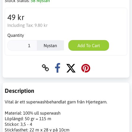
Stock Status:
58 Nystan
49 kr
Including Tax:
9.80 kr
Quantity
Nystan
Add To Cart
Description
Vital är ett superwashbehandlat garn från Hjertegarn.
Material: 100% ull superwash
Löplängd: 50 gr = 115 m
Stickor: 3,5 - 4
Stickfasthet: 22 m x 28 v på 10cm