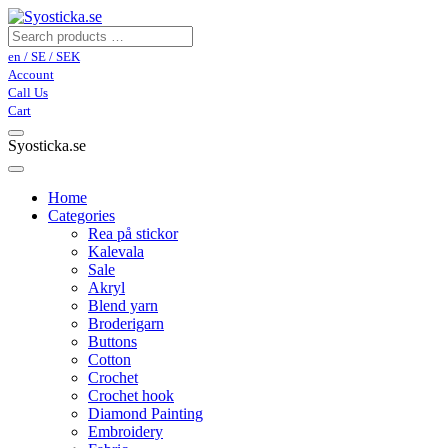
en / SE / SEK
Account
Call Us
Cart
Syosticka.se
Home
Categories
Rea på stickor
Kalevala
Sale
Akryl
Blend yarn
Broderigarn
Buttons
Cotton
Crochet
Crochet hook
Diamond Painting
Embroidery