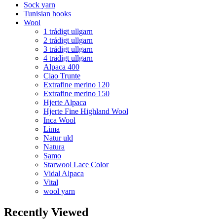
Sock yarn
Tunisian hooks
Wool
1 trådigt ullgarn
2 trådigt ullgarn
3 trådigt ullgarn
4 trådigt ullgarn
Alpaca 400
Ciao Trunte
Extrafine merino 120
Extrafine merino 150
Hjerte Alpaca
Hjerte Fine Highland Wool
Inca Wool
Lima
Natur uld
Natura
Samo
Starwool Lace Color
Vidal Alpaca
Vital
wool yarn
Recently Viewed