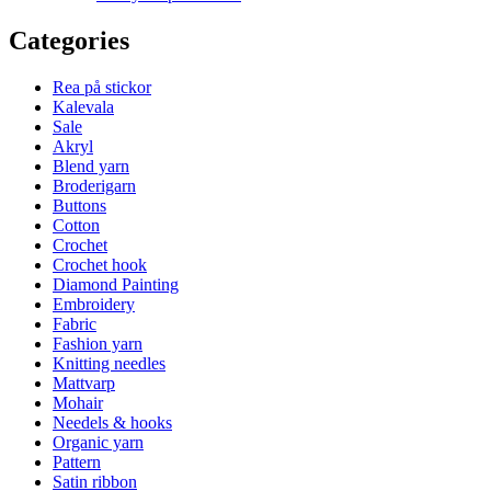
Categories
Rea på stickor
Kalevala
Sale
Akryl
Blend yarn
Broderigarn
Buttons
Cotton
Crochet
Crochet hook
Diamond Painting
Embroidery
Fabric
Fashion yarn
Knitting needles
Mattvarp
Mohair
Needels & hooks
Organic yarn
Pattern
Satin ribbon