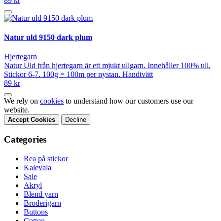
89 kr
Natur uld 9150 dark plum
Hjertegarn
Natur Uld från hjertegarn är ett mjukt ullgarn. Innehåller 100% ull.
Stickor 6-7. 100g = 100m per nystan. Handtvätt
89 kr
We rely on
cookies
to understand how our customers use our
website.
Accept Cookies
Decline
Categories
Rea på stickor
Kalevala
Sale
Akryl
Blend yarn
Broderigarn
Buttons
Cotton