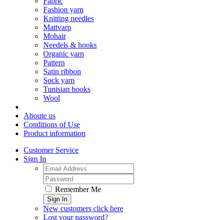
Fabric
Fashion yarn
Knitting needles
Mattvarp
Mohair
Needels & hooks
Organic yarn
Pattern
Satin ribbon
Sock yarn
Tunisian hooks
Wool
Aboute us
Conditions of Use
Product information
Customer Service
Sign In
Remember Me
Sign In
New customers click here
Lost your password?