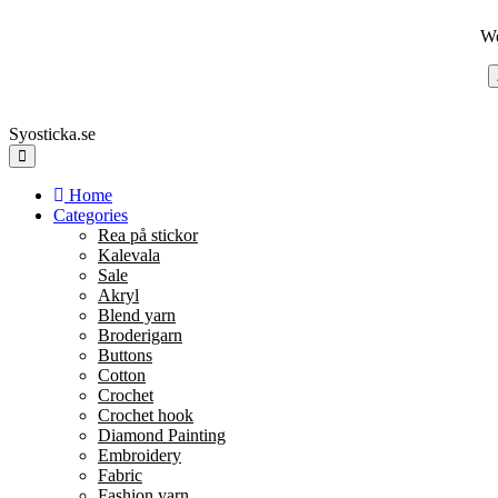
We
Syosticka.se
Home
Categories
Rea på stickor
Kalevala
Sale
Akryl
Blend yarn
Broderigarn
Buttons
Cotton
Crochet
Crochet hook
Diamond Painting
Embroidery
Fabric
Fashion yarn