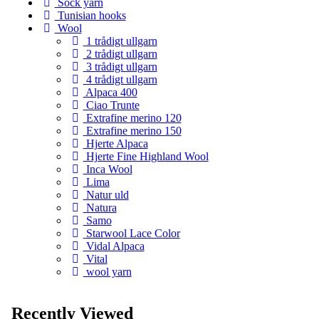
Sock yarn
Tunisian hooks
Wool
1 trådigt ullgarn
2 trådigt ullgarn
3 trådigt ullgarn
4 trådigt ullgarn
Alpaca 400
Ciao Trunte
Extrafine merino 120
Extrafine merino 150
Hjerte Alpaca
Hjerte Fine Highland Wool
Inca Wool
Lima
Natur uld
Natura
Samo
Starwool Lace Color
Vidal Alpaca
Vital
wool yarn
Recently Viewed