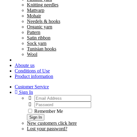
Knitting needles
Mattvarp
Mohair
Needels & hooks
Organic yarn
Pattern
Satin ribbon
Sock yarn
Tunisian hooks
Wool
Aboute us
Conditions of Use
Product information
Customer Service
Sign In
Remember Me
Sign In
New customers click here
Lost your password?