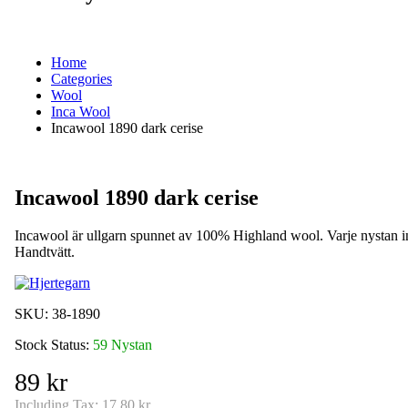
Home
Categories
Wool
Inca Wool
Incawool 1890 dark cerise
Incawool 1890 dark cerise
Incawool är ullgarn spunnet av 100% Highland wool. Varje nystan i
Handtvätt.
SKU:
38-1890
Stock Status:
59 Nystan
89 kr
Including Tax:
17.80 kr