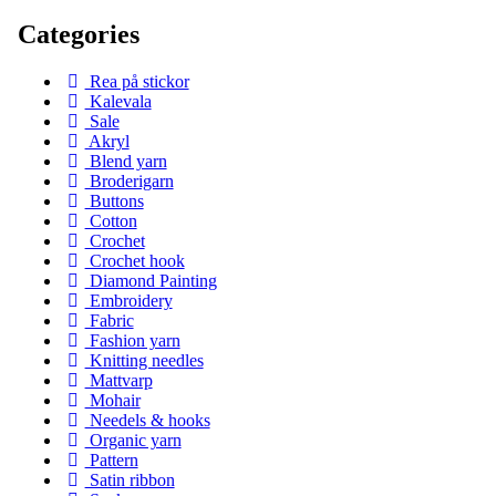
Categories
Rea på stickor
Kalevala
Sale
Akryl
Blend yarn
Broderigarn
Buttons
Cotton
Crochet
Crochet hook
Diamond Painting
Embroidery
Fabric
Fashion yarn
Knitting needles
Mattvarp
Mohair
Needels & hooks
Organic yarn
Pattern
Satin ribbon