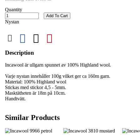
Quantity
Add To Cart
Nystan
Description
Incawool är ullgarn spunnet av 100% Highland wool.
Varje nystan innehåller 100g vilket ger ca 160m garn.
Material: 100% Highland wool
Stickas med stickor 4,5 - 5mm.
Masktätheten är 18m på 10cm.
Handtvätt.
Similar Products