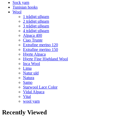
Sock yarn
Tunisian hooks
Wool
1 trådigt ullgarn
2 trådigt ullgarn
3 trådigt ullgarn
4 trådigt ullgarn
Alpaca 400
Ciao Trunte
Extrafine merino 120
Extrafine merino 150
Hjerte Alpaca
Hjerte Fine Highland Wool
Inca Wool
Lima
Natur uld
Natura
Samo
Starwool Lace Color
Vidal Alpaca
Vital
wool yarn
Recently Viewed