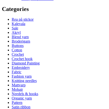
Categories
Rea på stickor
Kalevala
Sale
Akryl
Blend yarn
Broderigarn
Buttons
Cotton
Crochet
Crochet hook
Diamond Painting
Embroidery
Fabric
Fashion yarn
Knitting needles
Mattvarp
Mohair
Needels & hooks
Organic yarn
Pattern
Satin ribbon