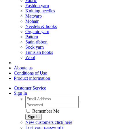
Fabric
Fashion yarn
Knitting needles
Mattvarp
Mohair
Needels & hooks
Organic yarn
Pattern
Satin ribbon
Sock yarn
Tunisian hooks
Wool
Aboute us
Conditions of Use
Product information
Customer Service
Sign In
Remember Me
Sign In
New customers click here
Lost your password?