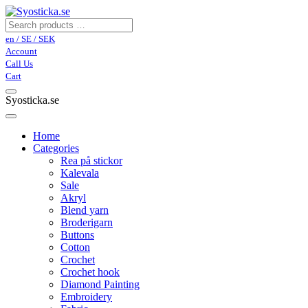
en / SE / SEK
Account
Call Us
Cart
Syosticka.se
Home
Categories
Rea på stickor
Kalevala
Sale
Akryl
Blend yarn
Broderigarn
Buttons
Cotton
Crochet
Crochet hook
Diamond Painting
Embroidery