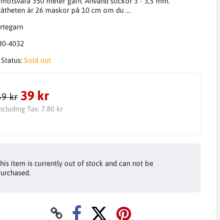
t motsvara 350 meter garn. Använd stickor 3 - 3,5 mm.
ätheten är 26 maskor på 10 cm om du …
80-4032
 Status:
Sold out
39 kr
59 kr
ncluding Tax:
7.80 kr
his item is currently out of stock and can not be
urchased.