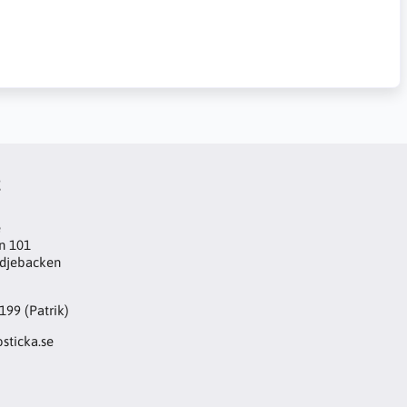
t
e
n 101
djebacken
199 (Patrik)
sticka.se