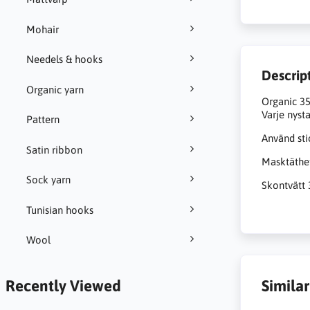
Mohair
Needels & hooks
Descrip
Organic yarn
Organic 35
Varje nyst
Pattern
Använd sti
Satin ribbon
Masktäthet
Sock yarn
Skontvätt 
Tunisian hooks
Wool
Recently Viewed
Simila