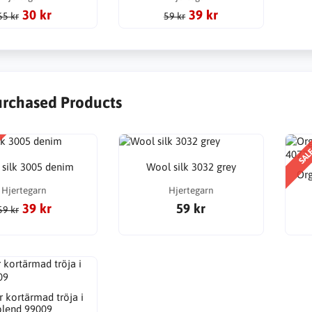
30 kr
39 kr
65 kr
59 kr
urchased Products
SAL
silk 3005 denim
Wool silk 3032 grey
Org
Hjertegarn
Hjertegarn
39 kr
59 kr
59 kr
 kortärmad tröja i
blend 99009