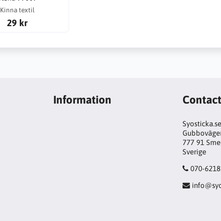
Kinna textil
29 kr
Information
Contac
Syosticka.s
Gubboväge
777 91 Sme
Sverige
070-6218
info@syo