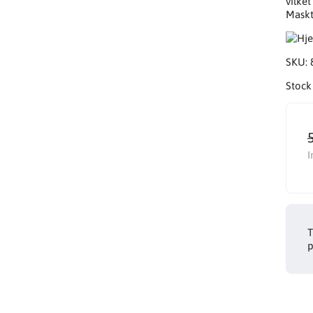
vilke
Maskt
SKU:
Stock
I
T
p