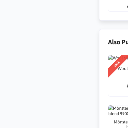
Also P
SALE
Wool 
Mönster