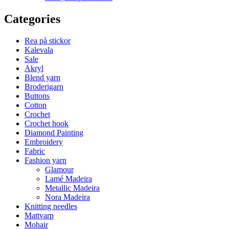
Categories
Rea på stickor
Kalevala
Sale
Akryl
Blend yarn
Broderigarn
Buttons
Cotton
Crochet
Crochet hook
Diamond Painting
Embroidery
Fabric
Fashion yarn
Glamour
Lamé Madeira
Metallic Madeira
Nora Madeira
Knitting needles
Mattvarp
Mohair