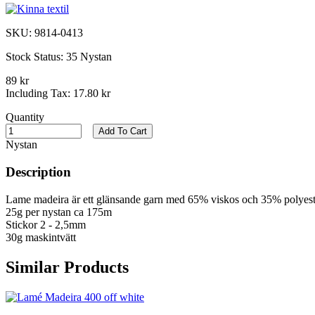
SKU:
9814-0413
Stock Status:
35 Nystan
89 kr
Including Tax:
17.80 kr
Quantity
Add To Cart
Nystan
Description
Lame madeira är ett glänsande garn med 65% viskos och 35% polyest
25g per nystan ca 175m
Stickor 2 - 2,5mm
30g maskintvätt
Similar Products