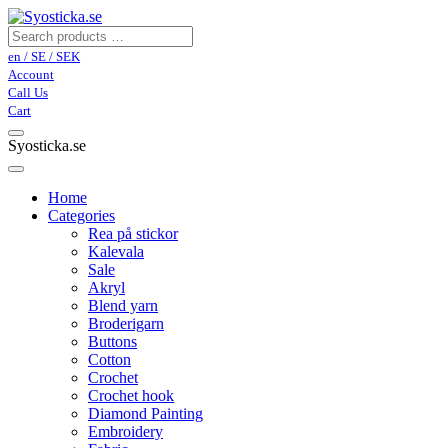
en / SE / SEK
Account
Call Us
Cart
Syosticka.se
Home
Categories
Rea på stickor
Kalevala
Sale
Akryl
Blend yarn
Broderigarn
Buttons
Cotton
Crochet
Crochet hook
Diamond Painting
Embroidery