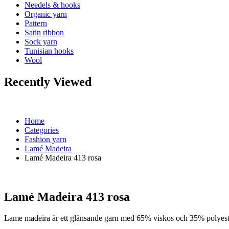
Needels & hooks
Organic yarn
Pattern
Satin ribbon
Sock yarn
Tunisian hooks
Wool
Recently Viewed
Home
Categories
Fashion yarn
Lamé Madeira
Lamé Madeira 413 rosa
Lamé Madeira 413 rosa
Lame madeira är ett glänsande garn med 65% viskos och 35% polyeste