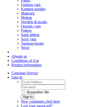
Fabric
Fashion yarn
Knitting needles
Mattvarp
Mohair
Needels & hooks
Organic yarn
Pattern
Satin ribbon
Sock yarn
Tunisian hooks
Wool
Aboute us
Conditions of Use
Product information
Customer Service
Sign In
Remember Me
Sign In
New customers click here
Lost your password?