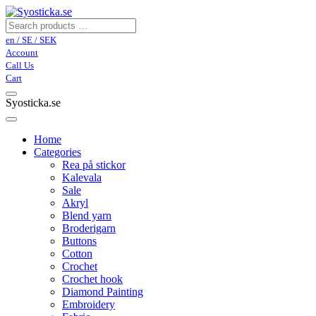
en / SE / SEK
Account
Call Us
Cart
Syosticka.se
Home
Categories
Rea på stickor
Kalevala
Sale
Akryl
Blend yarn
Broderigarn
Buttons
Cotton
Crochet
Crochet hook
Diamond Painting
Embroidery