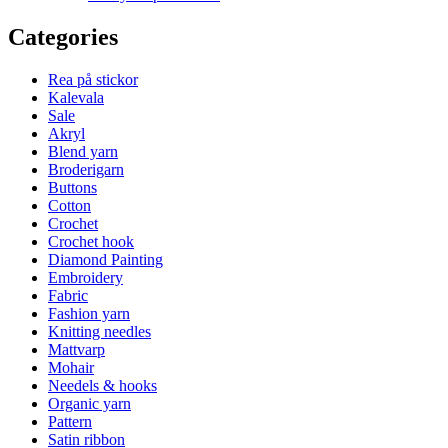
Categories
Rea på stickor
Kalevala
Sale
Akryl
Blend yarn
Broderigarn
Buttons
Cotton
Crochet
Crochet hook
Diamond Painting
Embroidery
Fabric
Fashion yarn
Knitting needles
Mattvarp
Mohair
Needels & hooks
Organic yarn
Pattern
Satin ribbon