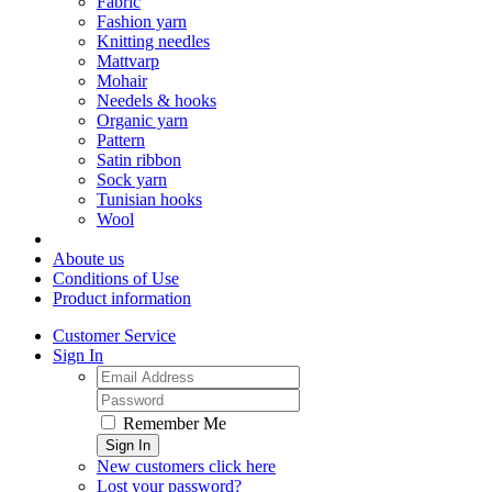
Fabric
Fashion yarn
Knitting needles
Mattvarp
Mohair
Needels & hooks
Organic yarn
Pattern
Satin ribbon
Sock yarn
Tunisian hooks
Wool
Aboute us
Conditions of Use
Product information
Customer Service
Sign In
Remember Me
Sign In
New customers click here
Lost your password?