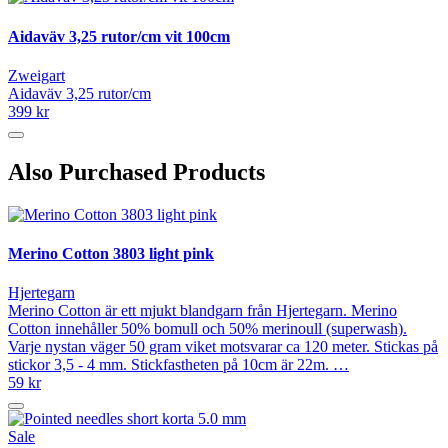
Aidaväv 3,25 rutor/cm vit 100cm
Zweigart
Aidaväv 3,25 rutor/cm
399 kr
Also Purchased Products
Merino Cotton 3803 light pink
Hjertegarn
Merino Cotton är ett mjukt blandgarn från Hjertegarn. Merino
Cotton innehåller 50% bomull och 50% merinoull (superwash).
Varje nystan väger 50 gram viket motsvarar ca 120 meter. Stickas på
stickor 3,5 - 4 mm. Stickfastheten på 10cm är 22m. …
59 kr
Sale