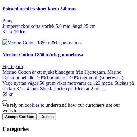
Pointed needles short korta 5.0 mm
Pony
Jumperstickor korta storlek 5.0 mm längd 25 cm
31 kr
10 kr
Merino Cotton 1850 mörk gammelrosa
Hjertegarn
Merino Cotton är ett mjukt blandgarn från Hjertegarn. Merino
Cotton innehåller 50% bomull och 50% merinoull (superwash).
Varje nystan väger 50 gram viket motsvarar ca 120 meter. Stickas på
stickor 3,5 - 4 mm. Stickfastheten på 10cm är 22m. …
59 kr
We rely on
cookies
to understand how our customers use our
website.
Accept Cookies
Decline
Categories