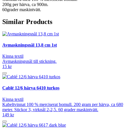
200g per härva, ca 900m.
60grader maskintvätt.
Similar Products
Avmaskningsnål 13,8 cm 1st
Kinna textil
Avmaskningsnål till stickning.
15 kr
Cablé 12/6 härva 6410 turkos
Kinna textil
Kabeltvinnat 100 % merciserat bomull. 200 gram per härva, ca 680
meter. Stickor 3, virknål 2-2,5. 60 grader maskintvätt.
149 kr