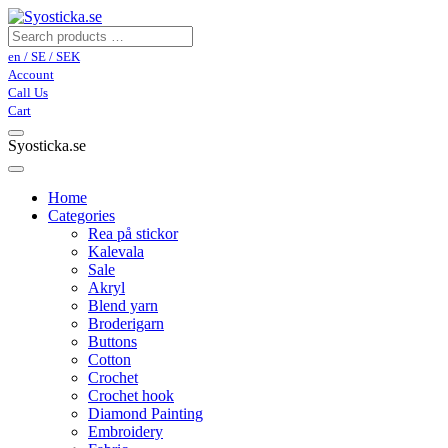
en / SE / SEK
Account
Call Us
Cart
Syosticka.se
Home
Categories
Rea på stickor
Kalevala
Sale
Akryl
Blend yarn
Broderigarn
Buttons
Cotton
Crochet
Crochet hook
Diamond Painting
Embroidery