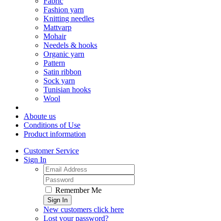
Fabric
Fashion yarn
Knitting needles
Mattvarp
Mohair
Needels & hooks
Organic yarn
Pattern
Satin ribbon
Sock yarn
Tunisian hooks
Wool
Aboute us
Conditions of Use
Product information
Customer Service
Sign In
Remember Me
Sign In
New customers click here
Lost your password?