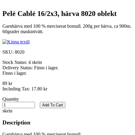
Pelé Cablé 16/2x3, härva 8020 oblekt
Garnhärva med 100 % merciserat bomull. 200g per härva, ca 900m.
60grader maskintvätt.
SKU:
8020
Stock Status:
4 skein
Delivery Status:
Finns i lager.
Finns i lager.
89 kr
Including Tax:
17.80 kr
Quantity
Add To Cart
skein
Description
Garnhärva med 100 % merciserat bomull.