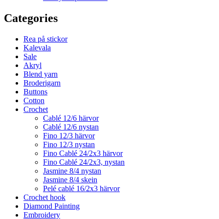
Categories
Rea på stickor
Kalevala
Sale
Akryl
Blend yarn
Broderigarn
Buttons
Cotton
Crochet
Cablé 12/6 härvor
Cablé 12/6 nystan
Fino 12/3 härvor
Fino 12/3 nystan
Fino Cablé 24/2x3 härvor
Fino Cablé 24/2x3, nystan
Jasmine 8/4 nystan
Jasmine 8/4 skein
Pelé cablé 16/2x3 härvor
Crochet hook
Diamond Painting
Embroidery