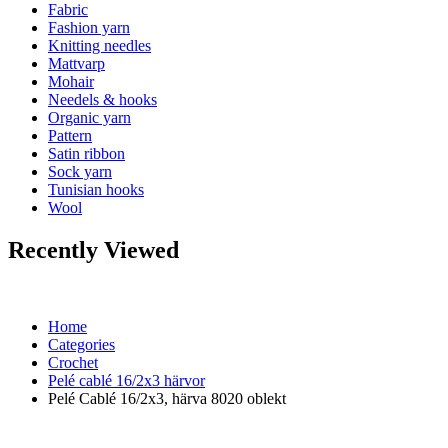
Fabric
Fashion yarn
Knitting needles
Mattvarp
Mohair
Needels & hooks
Organic yarn
Pattern
Satin ribbon
Sock yarn
Tunisian hooks
Wool
Recently Viewed
Home
Categories
Crochet
Pelé cablé 16/2x3 härvor
Pelé Cablé 16/2x3, härva 8020 oblekt