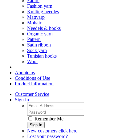
Fabric
Fashion yarn
Knitting needles
Mattvarp
Mohair
Needels & hooks
Organic yarn
Pattern
Satin ribbon
Sock yarn
Tunisian hooks
Wool
Aboute us
Conditions of Use
Product information
Customer Service
Sign In
Remember Me
Sign In
New customers click here
Lost your password?