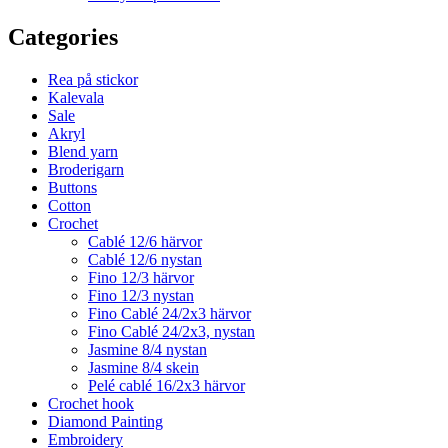
Categories
Rea på stickor
Kalevala
Sale
Akryl
Blend yarn
Broderigarn
Buttons
Cotton
Crochet
Cablé 12/6 härvor
Cablé 12/6 nystan
Fino 12/3 härvor
Fino 12/3 nystan
Fino Cablé 24/2x3 härvor
Fino Cablé 24/2x3, nystan
Jasmine 8/4 nystan
Jasmine 8/4 skein
Pelé cablé 16/2x3 härvor
Crochet hook
Diamond Painting
Embroidery