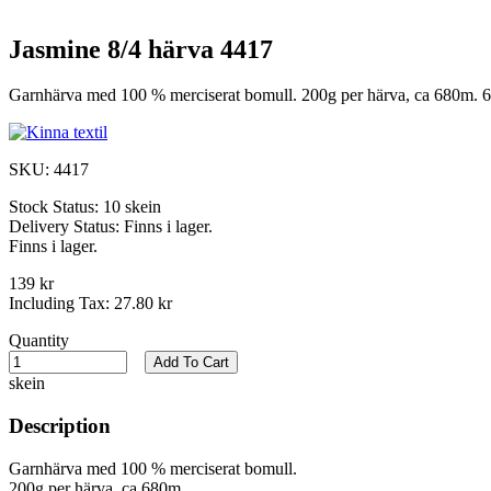
Jasmine 8/4 härva 4417
Garnhärva med 100 % merciserat bomull. 200g per härva, ca 680m. 6
SKU:
4417
Stock Status:
10 skein
Delivery Status:
Finns i lager.
Finns i lager.
139 kr
Including Tax:
27.80 kr
Quantity
Add To Cart
skein
Description
Garnhärva med 100 % merciserat bomull.
200g per härva, ca 680m.