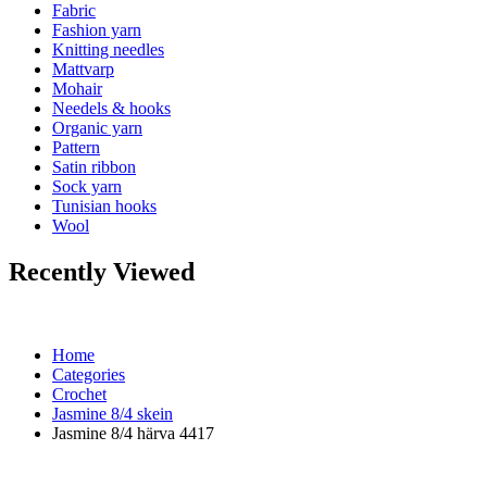
Fabric
Fashion yarn
Knitting needles
Mattvarp
Mohair
Needels & hooks
Organic yarn
Pattern
Satin ribbon
Sock yarn
Tunisian hooks
Wool
Recently Viewed
Home
Categories
Crochet
Jasmine 8/4 skein
Jasmine 8/4 härva 4417