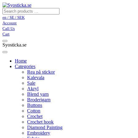
en / SE / SEK
Account
Call Us
Cart
Syosticka.se
Home
Categories
Rea på stickor
Kalevala
Sale
Akryl
Blend yarn
Broderigarn
Buttons
Cotton
Crochet
Crochet hook
Diamond Painting
Embroidery