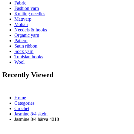
Fabric
Fashion yarn
Knitting needles
Mattvarp
Mohair
Needels & hooks
Organic yarn
Pattern
Satin ribbon
Sock yarn
Tunisian hooks
Wool
Recently Viewed
Home
Categories
Crochet
Jasmine 8/4 skein
Jasmine 8/4 härva 4018