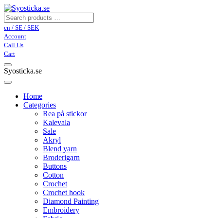
en / SE / SEK
Account
Call Us
Cart
Syosticka.se
Home
Categories
Rea på stickor
Kalevala
Sale
Akryl
Blend yarn
Broderigarn
Buttons
Cotton
Crochet
Crochet hook
Diamond Painting
Embroidery