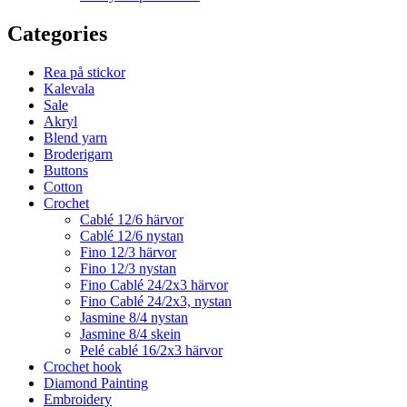
Categories
Rea på stickor
Kalevala
Sale
Akryl
Blend yarn
Broderigarn
Buttons
Cotton
Crochet
Cablé 12/6 härvor
Cablé 12/6 nystan
Fino 12/3 härvor
Fino 12/3 nystan
Fino Cablé 24/2x3 härvor
Fino Cablé 24/2x3, nystan
Jasmine 8/4 nystan
Jasmine 8/4 skein
Pelé cablé 16/2x3 härvor
Crochet hook
Diamond Painting
Embroidery