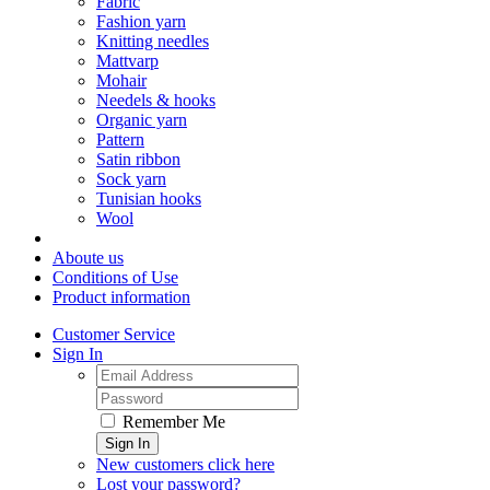
Fabric
Fashion yarn
Knitting needles
Mattvarp
Mohair
Needels & hooks
Organic yarn
Pattern
Satin ribbon
Sock yarn
Tunisian hooks
Wool
Aboute us
Conditions of Use
Product information
Customer Service
Sign In
Remember Me
Sign In
New customers click here
Lost your password?