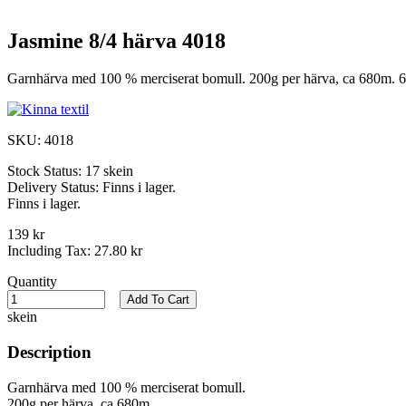
Jasmine 8/4 härva 4018
Garnhärva med 100 % merciserat bomull. 200g per härva, ca 680m. 6
SKU:
4018
Stock Status:
17 skein
Delivery Status:
Finns i lager.
Finns i lager.
139 kr
Including Tax:
27.80 kr
Quantity
Add To Cart
skein
Description
Garnhärva med 100 % merciserat bomull.
200g per härva, ca 680m.