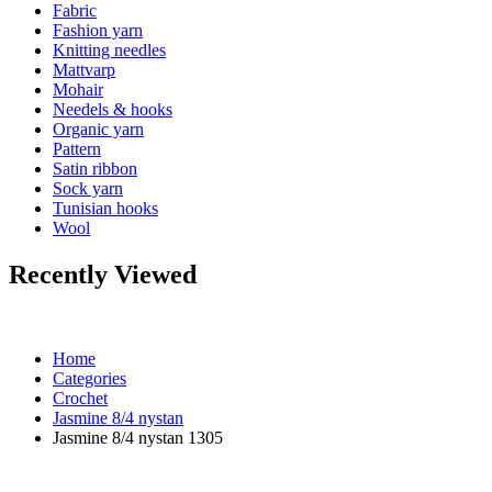
Fabric
Fashion yarn
Knitting needles
Mattvarp
Mohair
Needels & hooks
Organic yarn
Pattern
Satin ribbon
Sock yarn
Tunisian hooks
Wool
Recently Viewed
Home
Categories
Crochet
Jasmine 8/4 nystan
Jasmine 8/4 nystan 1305