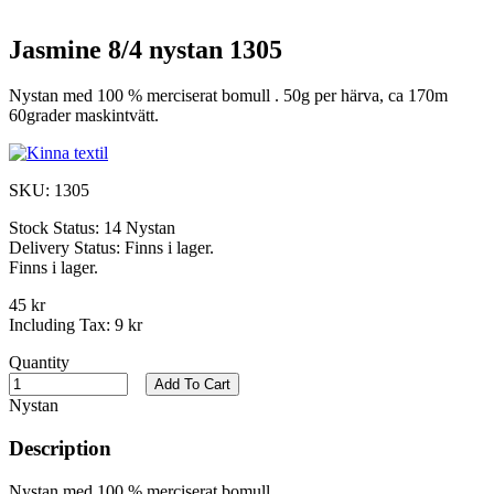
Jasmine 8/4 nystan 1305
Nystan med 100 % merciserat bomull . 50g per härva, ca 170m
60grader maskintvätt.
SKU:
1305
Stock Status:
14 Nystan
Delivery Status:
Finns i lager.
Finns i lager.
45 kr
Including Tax:
9 kr
Quantity
Add To Cart
Nystan
Description
Nystan med 100 % merciserat bomull .