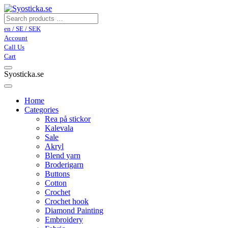
en / SE / SEK
Account
Call Us
Cart
Syosticka.se
Home
Categories
Rea på stickor
Kalevala
Sale
Akryl
Blend yarn
Broderigarn
Buttons
Cotton
Crochet
Crochet hook
Diamond Painting
Embroidery