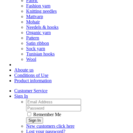
Fabric
Fashion yarn
Knitting needles
Mattvarp
Mohair
Needels & hooks
Organic yarn
Pattern
Satin ribbon
Sock yarn
Tunisian hooks
Wool
Aboute us
Conditions of Use
Product information
Customer Service
Sign In
Remember Me
Sign In
New customers click here
Lost your password?