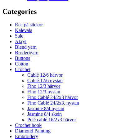
Categories
Rea på stickor
Kalevala
Sale
Akryl
Blend yarn
Broderigarn
Buttons
Cotton
Crochet
Cablé 12/6 härvor
Cablé 12/6 nystan
Fino 12/3 härvor
Fino 12/3 nystan
Fino Cablé 24/2x3 härvor
Fino Cablé 24/2x3, nystan
Jasmine 8/4 nystan
Jasmine 8/4 skein
Pelé cablé 16/2x3 härvor
Crochet hook
Diamond Painting
Embroidery