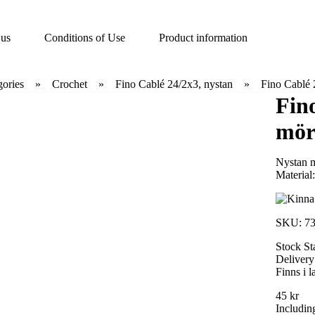
 us
Conditions of Use
Product information
gories
Crochet
Fino Cablé 24/2x3, nystan
Fino Cablé 
Fin
mör
Nystan m
Material
SKU:
7
Stock St
Delivery
Finns i l
45 kr
Includin