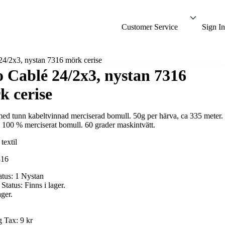
Customer Service
Sign In
24/2x3, nystan 7316 mörk cerise
o Cablé 24/2x3, nystan 7316
k cerise
ed tunn kabeltvinnad merciserad bomull. 50g per härva, ca 335 meter.
: 100 % merciserat bomull. 60 grader maskintvätt.
316
atus:
1 Nystan
 Status:
Finns i lager.
ager.
g Tax:
9 kr