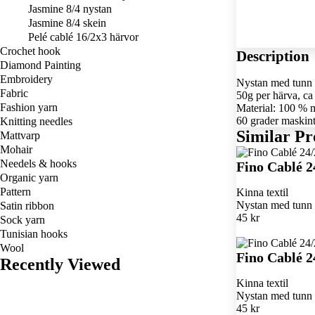
Jasmine 8/4 nystan
Jasmine 8/4 skein
Pelé cablé 16/2x3 härvor
Crochet hook
Description
Diamond Painting
Embroidery
Nystan med tunn 
Fabric
50g per härva, ca
Fashion yarn
Material: 100 % m
60 grader maskint
Knitting needles
Similar Pr
Mattvarp
Mohair
Needels & hooks
Fino Cablé 2
Organic yarn
Pattern
Kinna textil
Nystan med tunn k
Satin ribbon
45 kr
Sock yarn
Tunisian hooks
Wool
Fino Cablé 2
Recently Viewed
Kinna textil
Nystan med tunn k
45 kr