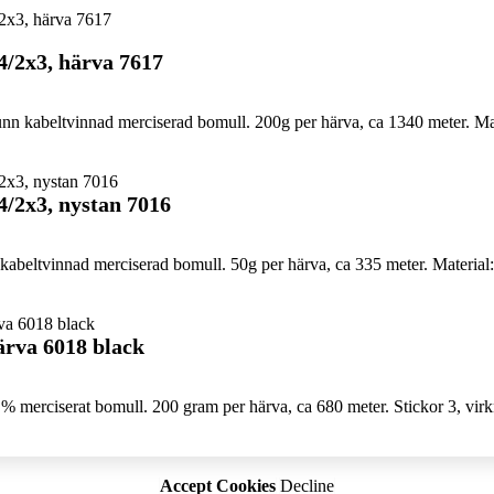
4/2x3, härva 7617
n kabeltvinnad merciserad bomull. 200g per härva, ca 1340 meter. Mat
4/2x3, nystan 7016
abeltvinnad merciserad bomull. 50g per härva, ca 335 meter. Material:
ärva 6018 black
% merciserat bomull. 200 gram per härva, ca 680 meter. Stickor 3, virkn
Accept Cookies
Decline